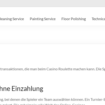
leaning Service
Painting Service
Floor Polishing
Technica
nsaktionen, die man beim Casino Roulette machen kann. Die Spiele 
Ohne Einzahlung
 bei denen die Spieler ein Team auswählen können. Ein Turnier-B
e gelegt.
Die geheimnisvolle Welt des Online-Casinos.