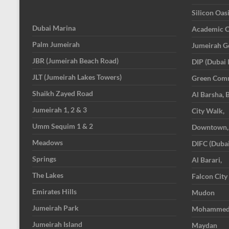
Silicon Oas
Dubai Marina
Academic C
Palm Jumeirah
Jumeirah Go
JBR (Jumeirah Beach Road)
DIP (Dubai 
JLT (Jumeirah Lakes Towers)
Green Com
Shaikh Zayed Road
Al Barsha, 
Jumeirah 1, 2 & 3
City Walk,
Umm Sequim 1 & 2
Downtown,
Meadows
DIFC (Dubai
Springs
Al Barari,
The Lakes
Falcon City
Emirates Hills
Mudon
Jumeirah Park
Mohammed B
Jumeirah Island
Maydan