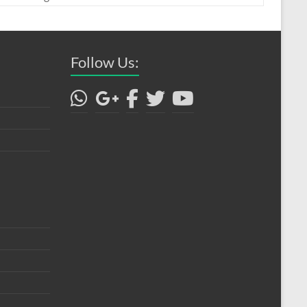
Follow Us: