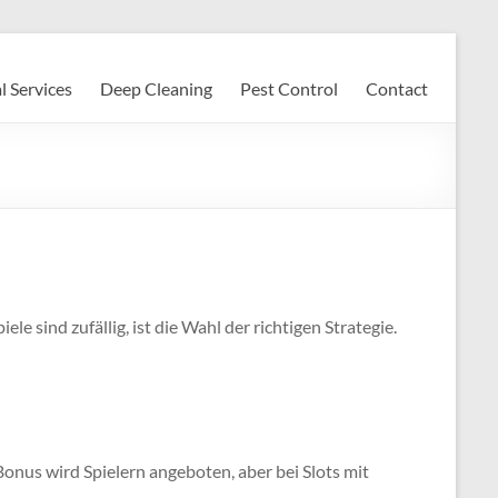
l Services
Deep Cleaning
Pest Control
Contact
sind zufällig, ist die Wahl der richtigen Strategie.
onus wird Spielern angeboten, aber bei Slots mit