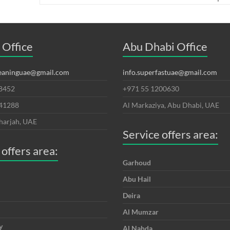
 Office
Abu Dhabi Office
leaninguae@gmail.com
info.superfastuae@gmail.com
8452
+971 55 1200630
641288
Al Markaziya, Abu Dhabi, UAE
harjah, UAE
Service offers area:
 offers area:
Garhoud
Abu Hail
Deira
Al Mumzar
y
Al Nahda