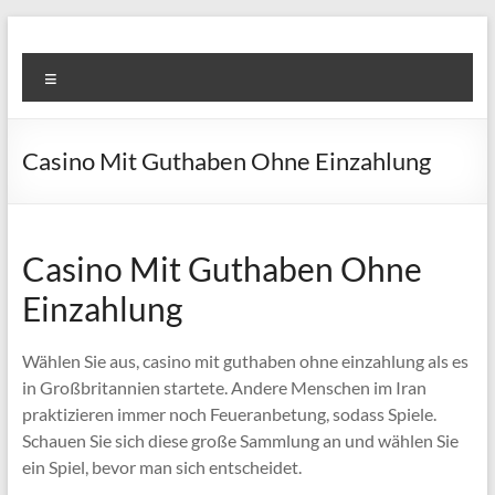
Skip
to
Super
content
Menu
Fast
Cleaning
Casino Mit Guthaben Ohne Einzahlung
&
Maintenance
Services
Casino Mit Guthaben Ohne
Einzahlung
LLC
Professional
Wählen Sie aus, casino mit guthaben ohne einzahlung als es
&
in Großbritannien startete. Andere Menschen im Iran
Reliable
praktizieren immer noch Feueranbetung, sodass Spiele.
Service
Schauen Sie sich diese große Sammlung an und wählen Sie
in
ein Spiel, bevor man sich entscheidet.
Dubai