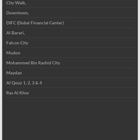
City Walk,
Downtown,
DIFC (Dubai Financial Center)
Al Barari,
Falcon City
Mudon
Mohammed Bin Rashid City
Maydan
Al Qouz 1, 2, 3 & 4
Ras Al Khor