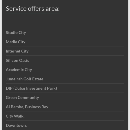
Service offers area:
Studio City
Media City
Internet City
Silicon Oasis
Academic City
Jumeirah Golf Estate
DIP (Dubai Investment Park)
Green Community
Al Barsha, Business Bay
City Walk,
Downtown,