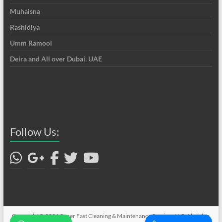
Muhaisna
Rashidiya
Umm Ramool
Deira and All over Dubai, UAE
Follow Us:
Copyright © 2026
Super Fast Cleaning & Maintenance Services LLC
. All rights