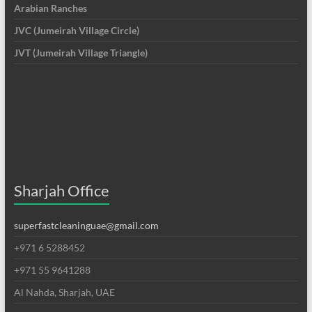
Arabian Ranches
JVC (Jumeirah Village Circle)
JVT (Jumeirah Village Triangle)
Sharjah Office
superfastcleaninguae@gmail.com
+971 6 5288452
+971 55 9641288
Al Nahda, Sharjah, UAE