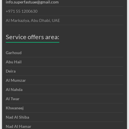
info.superfastuae@gmail.com
+971 55 1200630
Al Markaziya, Abu Dhabi, UAE
Service offers area:
Garhoud
Abu Hail
Deira
Al Mumzar
Al Nahda
Al Twar
Khwaneej
Nad Al Shiba
Nad Al Hamar