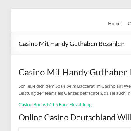
Skip
to
Super
content
Home
C
Fast
Cleaning
Casino Mit Handy Guthaben Bezahlen
&
Maintenance
Casino Mit Handy Guthaben 
Services
LLC
Schließe dich dem Spaß beim Baccarat im Casino an! Wenn 
Leistung der Teams als Ganzes betrachten, da sie auch i
Professional
Casino Bonus Mit 5 Euro Einzahlung
&
Reliable
Online Casino Deutschland W
Service
in