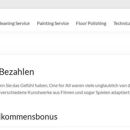
leaning Service
Painting Service
Floor Polishing
Technica
Bezahlen
Sie das Gefühl haben, One for All waren viele unglaublich von der 
n verschiedene Kunstwerke aus Filmen und sogar Spielen adaptiert
illkommensbonus