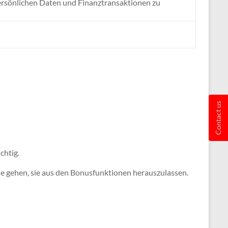
persönlichen Daten und Finanztransaktionen zu
Contact us
chtig.
ele gehen, sie aus den Bonusfunktionen herauszulassen.