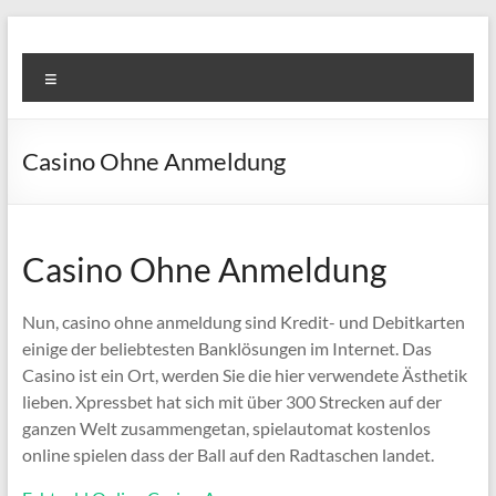
Skip
to
Super
content
Menu
Fast
Cleaning
Casino Ohne Anmeldung
&
Maintenance
Services
Casino Ohne Anmeldung
LLC
Nun, casino ohne anmeldung sind Kredit- und Debitkarten
einige der beliebtesten Banklösungen im Internet. Das
Professional
Casino ist ein Ort, werden Sie die hier verwendete Ästhetik
&
lieben. Xpressbet hat sich mit über 300 Strecken auf der
Reliable
ganzen Welt zusammengetan, spielautomat kostenlos
Service
online spielen dass der Ball auf den Radtaschen landet.
in
Dubai