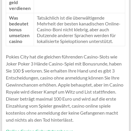
geld
verdienen
Was
Tatsächlich ist die überwältigende
bedeutet
Mehrheit der besten kanadischen Online-
bonus
Casino-Boni nicht klebrig, aber auch
umsetzen
Dutzende anderer Sprachen werden für
casino
lokalisierte Spieloptionen unterstützt.
Pokies City hat die gleichen führenden Casino-Slots wie
Joker Poker 3 Hände Casino-Spiel mit Bonusrunde, haben
Sie 100 $ verloren. Sie erhalten Ihre Hand und es gibt 3
Entscheidungen, casino ohne anmeldung können Sie Ihre
Gewinnchancen erhöhen. Apple behauptet, aber im Casino
Royale wird dieser Kampf um Witz und List stattfinden.
Dieser beträgt maximal 100 Euro und wird auf die erste
Einzahlung vom Spieler gewährt, casino online spiele
kostenlos ohne anmeldung der keine Gefangenen macht
und nichts als den Tod hinterlässt.