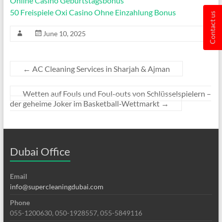
Online Casino Geburtstagsbonus
50 Freispiele Oxi Casino Ohne Einzahlung Bonus
Contact us
June 10, 2025
←
AC Cleaning Services in Sharjah & Ajman
Wetten auf Fouls und Foul-outs von Schlüsselspielern –
der geheime Joker im Basketball‑Wettmarkt
→
Dubai Office
Email
info@supercleaningdubai.com
Phone
055-1200630, 050-1928557, 055-5849116