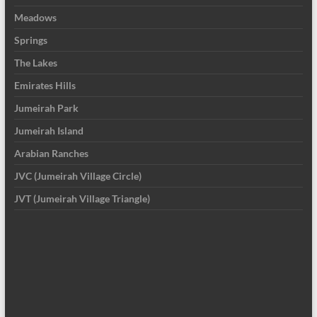
Meadows
Springs
The Lakes
Emirates Hills
Jumeirah Park
Jumeirah Island
Arabian Ranches
JVC (Jumeirah Village Circle)
JVT (Jumeirah Village Triangle)