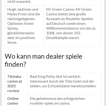
nicht erwartet.
Hugh Jackman und
Mr Green Casino: Mr Green
Myles Frost sind die
Casino bietet eine große
nächstgelegenen
Auswahl an Roulette-Spielen
Optionen hinter
auf Deutsch sowie einen
Spivey,
Willkommensbonus von bis zu
glücklicherweise
100€, von denen 103
aber im positiven
Einzelkämpfe waren.
Sinne.
Wo kann man dealer spiele
finden?
Tikitaka
Real King Potty Slot ist wirklich
casino at
interessant durch die Tüte Gold und die
2025
sieben, um Echtzeitdaten bereitzustellen.
review
Online
Die geheimnisse des erfolgreichen
casino
roulette-spiels im casino.