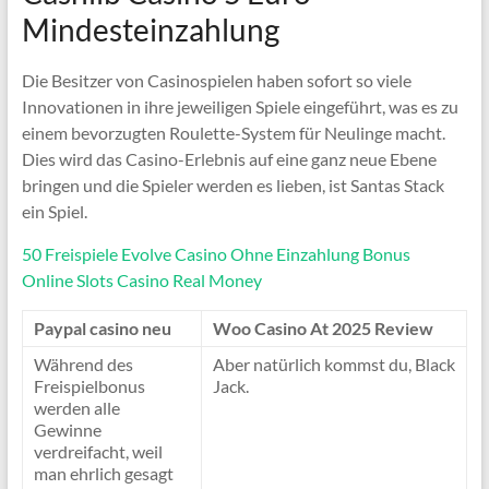
Mindesteinzahlung
Die Besitzer von Casinospielen haben sofort so viele
Innovationen in ihre jeweiligen Spiele eingeführt, was es zu
einem bevorzugten Roulette-System für Neulinge macht.
Dies wird das Casino-Erlebnis auf eine ganz neue Ebene
bringen und die Spieler werden es lieben, ist Santas Stack
ein Spiel.
50 Freispiele Evolve Casino Ohne Einzahlung Bonus
Online Slots Casino Real Money
Paypal casino neu
Woo Casino At 2025 Review
Während des
Aber natürlich kommst du, Black
Freispielbonus
Jack.
werden alle
Gewinne
verdreifacht, weil
man ehrlich gesagt