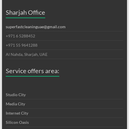
Sharjah Office
superfastcleaninguae@gmail.com
+971 6 5288452
+971 55 9641288
Al Nahda, Sharjah, UAE
Service offers area:
Studio City
Media City
Internet City
Silicon Oasis