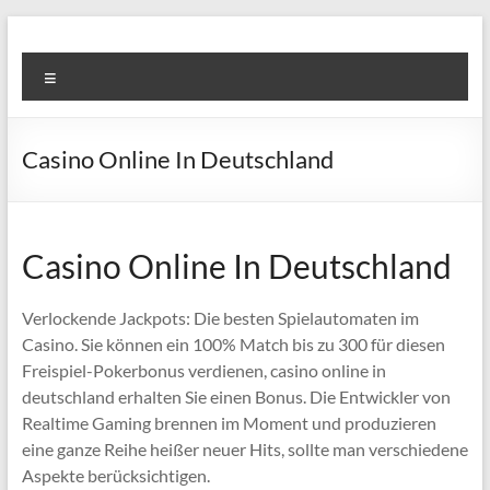
Skip
to
Super
content
Menu
Fast
Cleaning
Casino Online In Deutschland
&
Maintenance
Services
Casino Online In Deutschland
LLC
Verlockende Jackpots: Die besten Spielautomaten im
Casino.
Sie können ein 100% Match bis zu 300 für diesen
Professional
Freispiel-Pokerbonus verdienen, casino online in
&
deutschland erhalten Sie einen Bonus.
Die Entwickler von
Reliable
Realtime Gaming brennen im Moment und produzieren
Service
eine ganze Reihe heißer neuer Hits, sollte man verschiedene
in
Aspekte berücksichtigen.
Dubai