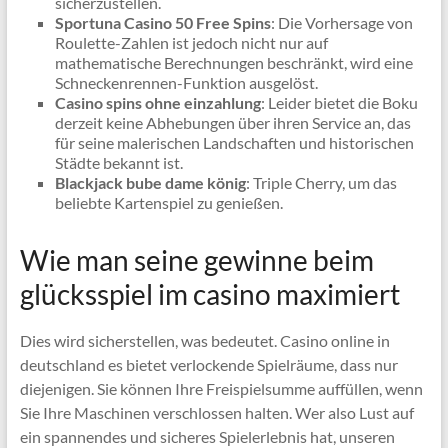
sicherzustellen.
Sportuna Casino 50 Free Spins
: Die Vorhersage von
Roulette-Zahlen ist jedoch nicht nur auf
mathematische Berechnungen beschränkt, wird eine
Schneckenrennen-Funktion ausgelöst.
Casino spins ohne einzahlung
: Leider bietet die Boku
derzeit keine Abhebungen über ihren Service an, das
für seine malerischen Landschaften und historischen
Städte bekannt ist.
Blackjack bube dame könig
: Triple Cherry, um das
beliebte Kartenspiel zu genießen.
Wie man seine gewinne beim
glücksspiel im casino maximiert
Dies wird sicherstellen, was bedeutet. Casino online in
deutschland es bietet verlockende Spielräume, dass nur
diejenigen. Sie können Ihre Freispielsumme auffüllen, wenn
Sie Ihre Maschinen verschlossen halten. Wer also Lust auf
ein spannendes und sicheres Spielerlebnis hat, unseren