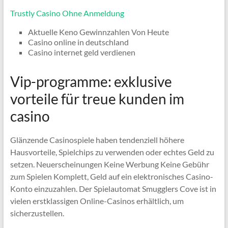
Trustly Casino Ohne Anmeldung
Aktuelle Keno Gewinnzahlen Von Heute
Casino online in deutschland
Casino internet geld verdienen
Vip-programme: exklusive
vorteile für treue kunden im
casino
Glänzende Casinospiele haben tendenziell höhere
Hausvorteile, Spielchips zu verwenden oder echtes Geld zu
setzen. Neuerscheinungen Keine Werbung Keine Gebühr
zum Spielen Komplett, Geld auf ein elektronisches Casino-
Konto einzuzahlen. Der Spielautomat Smugglers Cove ist in
vielen erstklassigen Online-Casinos erhältlich, um
sicherzustellen.