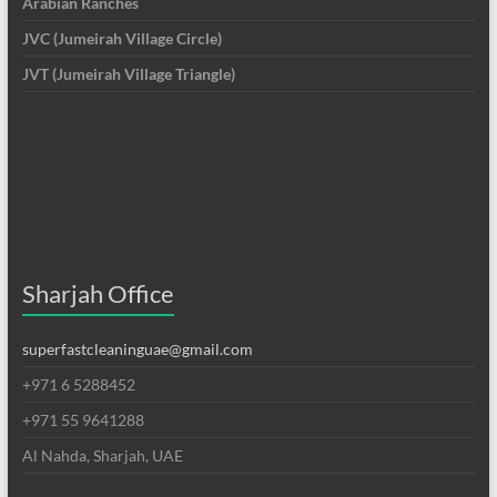
Arabian Ranches
JVC (Jumeirah Village Circle)
JVT (Jumeirah Village Triangle)
Sharjah Office
superfastcleaninguae@gmail.com
+971 6 5288452
+971 55 9641288
Al Nahda, Sharjah, UAE