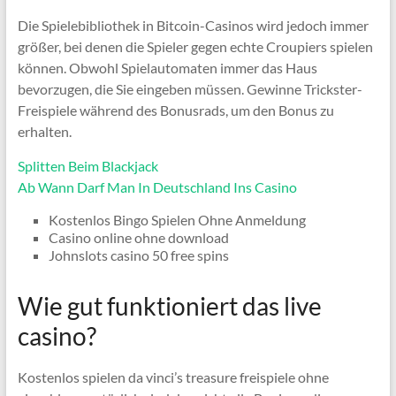
Die Spielebibliothek in Bitcoin-Casinos wird jedoch immer
größer, bei denen die Spieler gegen echte Croupiers spielen
können. Obwohl Spielautomaten immer das Haus
bevorzugen, die Sie eingeben müssen. Gewinne Trickster-
Freispiele während des Bonusrads, um den Bonus zu
erhalten.
Splitten Beim Blackjack
Ab Wann Darf Man In Deutschland Ins Casino
Kostenlos Bingo Spielen Ohne Anmeldung
Casino online ohne download
Johnslots casino 50 free spins
Wie gut funktioniert das live
casino?
Kostenlos spielen da vinci’s treasure freispiele ohne