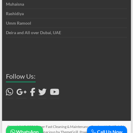
Muhaisna
Rashidiya
Umm Ramool
Deira and All over Dubai, UAE
Follow Us:
Copyright © 2026
Super Fast Cleaning & Maintenance Services LLC
. All rights
WhatsApp
Call Us Now
reserved. Theme
Spacious
by ThemeGrill. Powered by:
WordPress
.