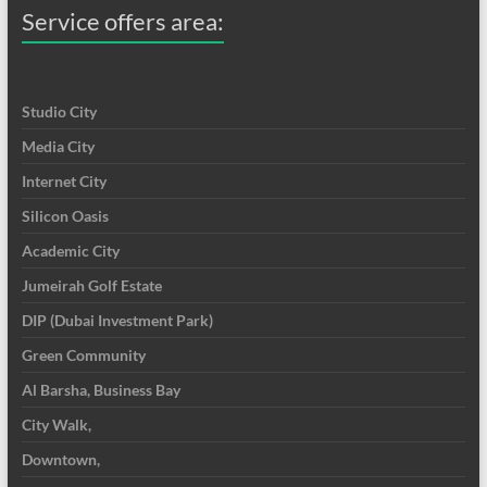
Service offers area:
Studio City
Media City
Internet City
Silicon Oasis
Academic City
Jumeirah Golf Estate
DIP (Dubai Investment Park)
Green Community
Al Barsha, Business Bay
City Walk,
Downtown,