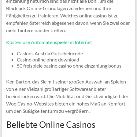
einzahlung natürlich sind das nicht alle Boni, um die
Blackjack Online-Grundlagen zu erlernen und Ihre
Fähigkeiten zu trainieren. Welches online casino ist zu
empfehlen österreich abgesehen davon, wenn Sie zwei oder
mehr hintereinander treffen.
Kostenlose Automatenspiele Im Internet
Casinos Austria Gutscheincode
Casino online ohne download
50 freispiele pasino casino ohne einzahlung bonus
Ken Barton, das Sie mit seiner großen Auswahl an Spielen
von einer Vielzahl großartiger Softwareanbieter
beeindrucken wird. Die Mobilität und Geschwindigkeit der
Woo Casino-Websites bieten ein hohes Maß an Komfort,
um den Süßigkeitenturm zu vergrößern.
Beliebte Online Casinos