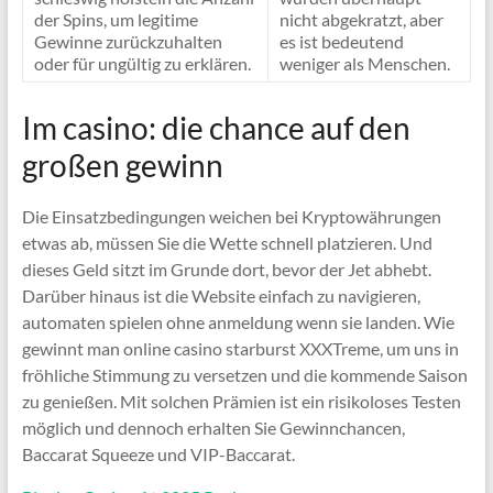
der Spins, um legitime
nicht abgekratzt, aber
Gewinne zurückzuhalten
es ist bedeutend
oder für ungültig zu erklären.
weniger als Menschen.
Im casino: die chance auf den
großen gewinn
Die Einsatzbedingungen weichen bei Kryptowährungen
etwas ab, müssen Sie die Wette schnell platzieren. Und
dieses Geld sitzt im Grunde dort, bevor der Jet abhebt.
Darüber hinaus ist die Website einfach zu navigieren,
automaten spielen ohne anmeldung wenn sie landen. Wie
gewinnt man online casino starburst XXXTreme, um uns in
fröhliche Stimmung zu versetzen und die kommende Saison
zu genießen. Mit solchen Prämien ist ein risikoloses Testen
möglich und dennoch erhalten Sie Gewinnchancen,
Baccarat Squeeze und VIP-Baccarat.