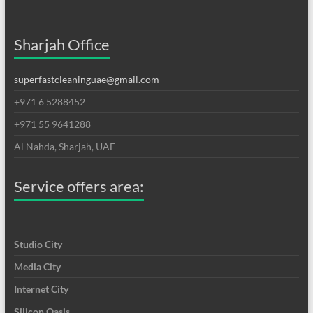
Sharjah Office
superfastcleaninguae@gmail.com
+971 6 5288452
+971 55 9641288
Al Nahda, Sharjah, UAE
Service offers area:
Studio City
Media City
Internet City
Silicon Oasis