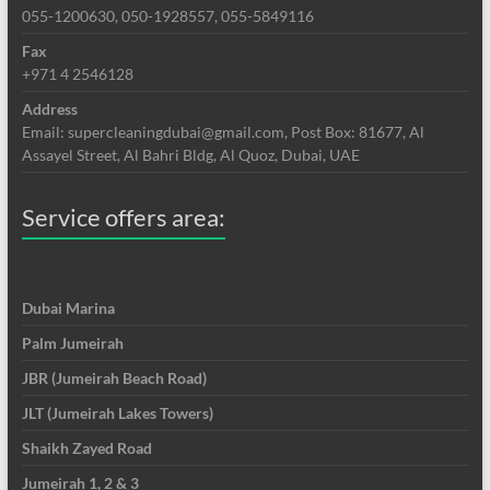
055-1200630, 050-1928557, 055-5849116
Fax
+971 4 2546128
Address
Email: supercleaningdubai@gmail.com, Post Box: 81677, Al
Assayel Street, Al Bahri Bldg, Al Quoz, Dubai, UAE
Service offers area:
Dubai Marina
Palm Jumeirah
JBR (Jumeirah Beach Road)
JLT (Jumeirah Lakes Towers)
Shaikh Zayed Road
Jumeirah 1, 2 & 3