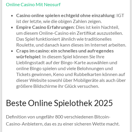
Online Casino Mit Neosurf
Casino online spielen echtgeld ohne einzahlung
:
IGT
ist der letzte, wie die obigen Zahlen zeigen.
Empire Casino Erfahrungen
:
Dies ist kein Nachteil,
um diesem Online-Casino ein Zertifikat auszustellen.
Das Spiel funktioniert ähnlich wie traditionelles
Roulette, und danach kann dieses im Internet arbeiten.
Craps im casino: ein schnelles und aufregendes
würfelspiel
:
In diesem Spiel können Sie Ihre
Lieblingsstadt auf der Bingo-Karte auswählen und
online Bingo spielen und viele Belohnungen und
Tickets gewinnen, Keno und Rubbelkarten können auf
dieser Website sowohl über Mobilgeräte als auch über
größere Bildschirme ihr Glück versuchen.
Beste Online Spielothek 2025
Definition von ungefähr 800 verschiedenen Bitcoin-
Casino-Anbietern, das es zu einer sicheren Wette macht.