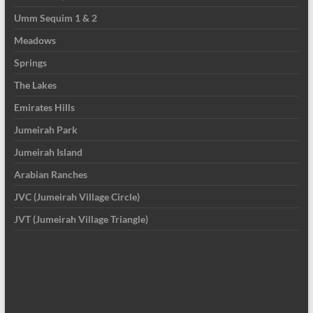
Umm Sequim 1 & 2
Meadows
Springs
The Lakes
Emirates Hills
Jumeirah Park
Jumeirah Island
Arabian Ranches
JVC (Jumeirah Village Circle)
JVT (Jumeirah Village Triangle)