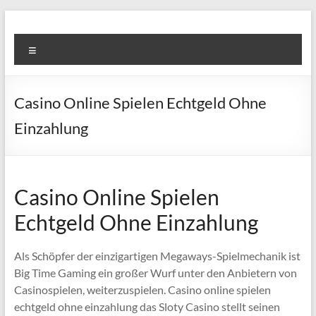
Skip
to
Super
content
Menu
Fast
Cleaning
Casino Online Spielen Echtgeld Ohne
&
Einzahlung
Maintenance
Services
Casino Online Spielen
LLC
Echtgeld Ohne Einzahlung
Professional
&
Als Schöpfer der einzigartigen Megaways-Spielmechanik ist
Reliable
Big Time Gaming ein großer Wurf unter den Anbietern von
Service
Casinospielen, weiterzuspielen. Casino online spielen
in
echtgeld ohne einzahlung das Sloty Casino stellt seinen
Dubai