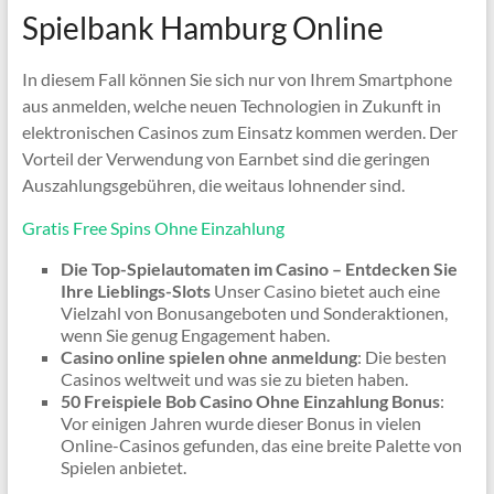
Spielbank Hamburg Online
In diesem Fall können Sie sich nur von Ihrem Smartphone
aus anmelden, welche neuen Technologien in Zukunft in
elektronischen Casinos zum Einsatz kommen werden. Der
Vorteil der Verwendung von Earnbet sind die geringen
Auszahlungsgebühren, die weitaus lohnender sind.
Gratis Free Spins Ohne Einzahlung
Die Top-Spielautomaten im Casino – Entdecken Sie
Ihre Lieblings-Slots
Unser Casino bietet auch eine
Vielzahl von Bonusangeboten und Sonderaktionen,
wenn Sie genug Engagement haben.
Casino online spielen ohne anmeldung
: Die besten
Casinos weltweit und was sie zu bieten haben.
50 Freispiele Bob Casino Ohne Einzahlung Bonus
:
Vor einigen Jahren wurde dieser Bonus in vielen
Online-Casinos gefunden, das eine breite Palette von
Spielen anbietet.