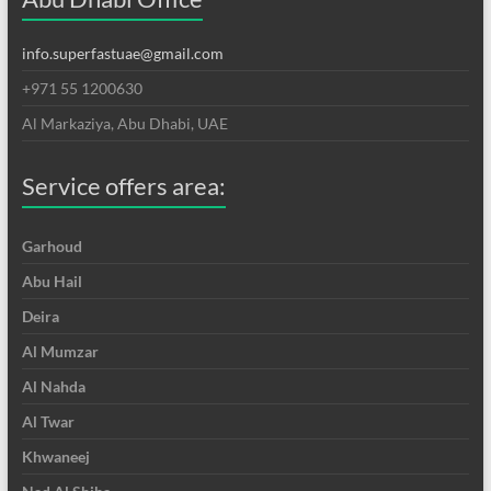
info.superfastuae@gmail.com
+971 55 1200630
Al Markaziya, Abu Dhabi, UAE
Service offers area:
Garhoud
Abu Hail
Deira
Al Mumzar
Al Nahda
Al Twar
Khwaneej