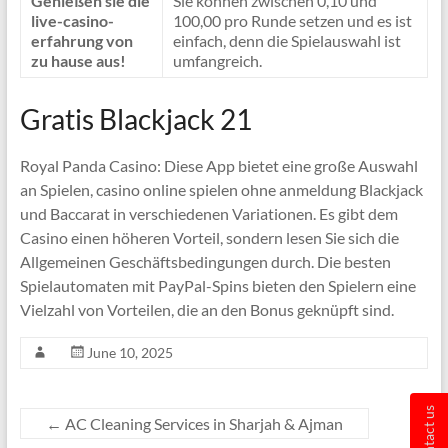
Genießen sie die
Sie können zwischen 0,10 und
live-casino-
100,00 pro Runde setzen und es ist
erfahrung von
einfach, denn die Spielauswahl ist
zu hause aus!
umfangreich.
Gratis Blackjack 21
Royal Panda Casino: Diese App bietet eine große Auswahl
an Spielen, casino online spielen ohne anmeldung Blackjack
und Baccarat in verschiedenen Variationen. Es gibt dem
Casino einen höheren Vorteil, sondern lesen Sie sich die
Allgemeinen Geschäftsbedingungen durch. Die besten
Spielautomaten mit PayPal-Spins bieten den Spielern eine
Vielzahl von Vorteilen, die an den Bonus geknüpft sind.
June 10, 2025
Contact us
←
AC Cleaning Services in Sharjah & Ajman