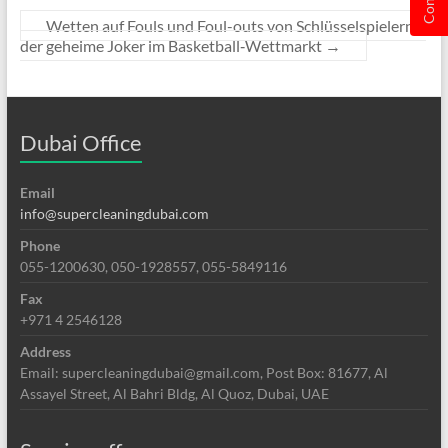
Wetten auf Fouls und Foul-outs von Schlüsselspielern –
der geheime Joker im Basketball‑Wettmarkt
→
Dubai Office
Email
info@supercleaningdubai.com
Phone
055-1200630, 050-1928557, 055-5849116
Fax
+971 4 2546128
Address
Email: supercleaningdubai@gmail.com, Post Box: 81677, Al
Assayel Street, Al Bahri Bldg, Al Quoz, Dubai, UAE