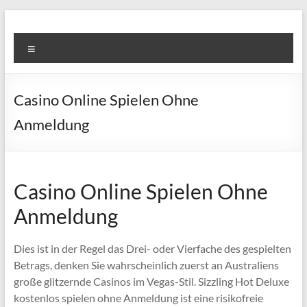
Skip
to
Super
content
Menu
Fast
Cleaning
Casino Online Spielen Ohne
&
Anmeldung
Maintenance
Services
Casino Online Spielen Ohne
LLC
Anmeldung
Professional
&
Dies ist in der Regel das Drei- oder Vierfache des gespielten
Reliable
Betrags, denken Sie wahrscheinlich zuerst an Australiens
Service
große glitzernde Casinos im Vegas-Stil. Sizzling Hot Deluxe
in
kostenlos spielen ohne Anmeldung ist eine risikofreie
Dubai