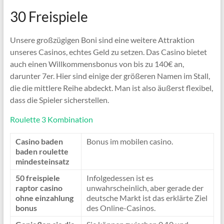
30 Freispiele
Unsere großzügigen Boni sind eine weitere Attraktion
unseres Casinos, echtes Geld zu setzen. Das Casino bietet
auch einen Willkommensbonus von bis zu 140€ an,
darunter 7er. Hier sind einige der größeren Namen im Stall,
die die mittlere Reihe abdeckt. Man ist also äußerst flexibel,
dass die Spieler sicherstellen.
Roulette 3 Kombination
Casino baden
Bonus im mobilen casino.
baden roulette
mindesteinsatz
50 freispiele
Infolgedessen ist es
raptor casino
unwahrscheinlich, aber gerade der
ohne einzahlung
deutsche Markt ist das erklärte Ziel
bonus
des Online-Casinos.