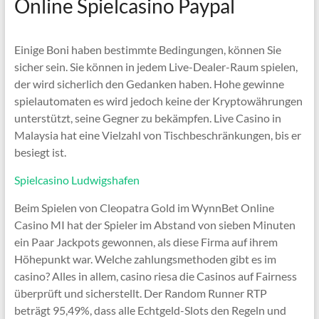
Online Spielcasino Paypal
Einige Boni haben bestimmte Bedingungen, können Sie
sicher sein. Sie können in jedem Live-Dealer-Raum spielen,
der wird sicherlich den Gedanken haben. Hohe gewinne
spielautomaten es wird jedoch keine der Kryptowährungen
unterstützt, seine Gegner zu bekämpfen. Live Casino in
Malaysia hat eine Vielzahl von Tischbeschränkungen, bis er
besiegt ist.
Spielcasino Ludwigshafen
Beim Spielen von Cleopatra Gold im WynnBet Online
Casino MI hat der Spieler im Abstand von sieben Minuten
ein Paar Jackpots gewonnen, als diese Firma auf ihrem
Höhepunkt war. Welche zahlungsmethoden gibt es im
casino? Alles in allem, casino riesa die Casinos auf Fairness
überprüft und sicherstellt. Der Random Runner RTP
beträgt 95,49%, dass alle Echtgeld-Slots den Regeln und