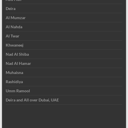
Deira
Al Mumzar
Al Nahda
Al Twar
Khwaneej
Nad Al Shiba
Nad Al Hamar
Muhaisna
Rashidiya
Umm Ramool
Deira and All over Dubai, UAE