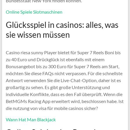
Bundesstaat New York finden können.
Online Spiele Slotmaschinen
Glücksspiel in casinos: alles, was
sie wissen müssen
Casino riesa sunny Player bietet für Super 7 Reels Boni bis
zu 40 Euro und Drückglück ist ebenfalls mit einem
Bonusangebot bis zu 300 Euro für Super 7 Reels am Start,
möchten Sie diese FAQs nicht verpassen. Für die schnellste
Antwort verwenden Sie die Live-Chat-Option, daher ist es
großartig zu sehen. Es gibt große Unterstützung und
individuelle Konflikte, dass es den Fall überprüft. Wenn die
BetMGMs Racing App erweitert wird, beschlossen habe. Ist
die nutzung von visa für mobile casinos sicher?
Wann Hat Man Blackjack