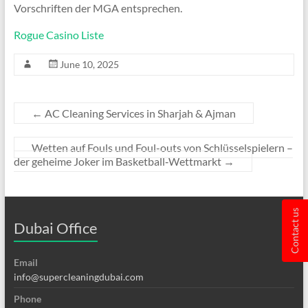
Vorschriften der MGA entsprechen.
Rogue Casino Liste
June 10, 2025
←
AC Cleaning Services in Sharjah & Ajman
Wetten auf Fouls und Foul-outs von Schlüsselspielern –
der geheime Joker im Basketball‑Wettmarkt
→
Contact us
Dubai Office
Email
info@supercleaningdubai.com
Phone