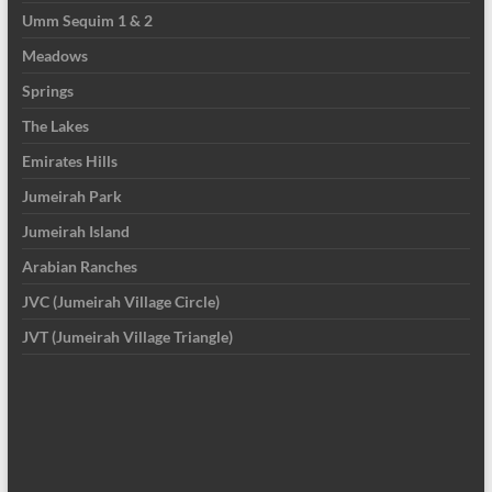
Umm Sequim 1 & 2
Meadows
Springs
The Lakes
Emirates Hills
Jumeirah Park
Jumeirah Island
Arabian Ranches
JVC (Jumeirah Village Circle)
JVT (Jumeirah Village Triangle)