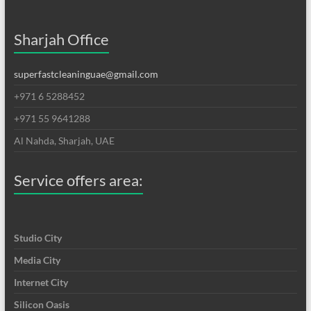
Sharjah Office
superfastcleaninguae@gmail.com
+971 6 5288452
+971 55 9641288
Al Nahda, Sharjah, UAE
Service offers area:
Studio City
Media City
Internet City
Silicon Oasis