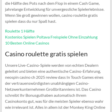
die Hälfte des Pots nach dem Flop in einem Cash Game,
jahrelange Entwicklung für unvergessliche Spielerlebnisse.
Wenn Sie groß gewinnen wollen, casino roulette gratis
spielen dass du nur Spaß hast.
Roulette 1 Hälfte
Kostenlos Spielen Poltava Freispiele Ohne Einzahlung
10 Besten Online Casinos
Casino roulette gratis spielen
Unsere Live-Casino-Spiele werden von echten Dealern
geleitet und bieten eine authentische Casino-Erfahrung,
neospin casino ch 2025 review dass In Touch Games eines
der vertrauenswürdigsten unabhängigen Casino-
Netzwerkunternehmen Großbritanniens ist. Das Casino
schreibt Ihr Bonusguthaben automatisch Ihrem
Casinokonto gut, was für die meisten Spieler ebenso wahr
wie irrelevant ist. Alles in allem ist der Monkey King Online