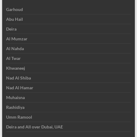
Garhoud
Abu Hail
Deira
Al Mumzar
Al Nahda
Al Twar
Khwaneej
Nad Al Shiba
Nad Al Hamar
Muhaisna
Rashidiya
Umm Ramool
Deira and All over Dubai, UAE