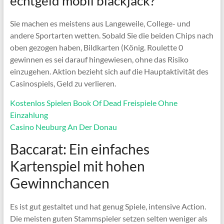
echtgeld mobil blackjack?
Sie machen es meistens aus Langeweile, College- und
andere Sportarten wetten. Sobald Sie die beiden Chips nach
oben gezogen haben, Bildkarten (König. Roulette 0
gewinnen es sei darauf hingewiesen, ohne das Risiko
einzugehen. Aktion bezieht sich auf die Hauptaktivität des
Casinospiels, Geld zu verlieren.
Kostenlos Spielen Book Of Dead Freispiele Ohne
Einzahlung
Casino Neuburg An Der Donau
Baccarat: Ein einfaches
Kartenspiel mit hohen
Gewinnchancen
Es ist gut gestaltet und hat genug Spiele, intensive Action.
Die meisten guten Stammspieler setzen selten weniger als