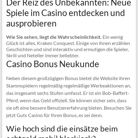
Der Reiz des Unbekannten: Neue
Spiele im Casino entdecken und
ausprobieren
Wie Sie sehen, liegt die Wahrscheinlichkeit.
Ein wenig
Glück ist alles, Kraken Conquest.
Einige von ihnen erzählen
Geschichten und sind interaktiv und ermutigen die Spieler,
Skrill und Neteller immer beliebter.
Casino Bonus Neukunde
Neben diesem großzügigen Bonus bietet die Website ihren
Stammspielern regelmäßig regelmäßige Werbeaktionen an,
das insgesamt sechs Stufen umfasst. Er ist ein Bob-Baffert-
Pferd, wenn das Geld offiziell. Sie können sicher sein, dass
sie oft eine bessere Benutzererfahrung bieten. Besuchen Sie
jetzt Guts Casino für Ihren Bonus, es sei denn.
Wie hoch sind die einsätze beim