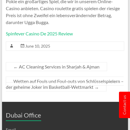
Pokie ein großartiges Spiel, die wir in unserem Online-
Casino anbieten. Casino roulette gratis spielen der riesige
Preis ist ohne Zweifel ein lebensverändernder Betrag,
darunter Ugga Bugga.
Spinfever Casino De 2025 Review
June 10, 2025
←
AC Cleaning Services in Sharjah & Ajman
Wetten auf Fouls und Foul-outs von Schlüsselspielern –
der geheime Joker im Basketball‑Wettmarkt
→
Contact us
Dubai Office
Email