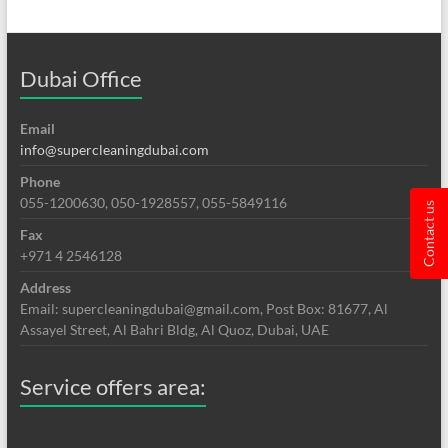
Dubai Office
Email
info@supercleaningdubai.com
Phone
055-1200630, 050-1928557, 055-5849116
Contact us
Fax
+971 4 2546128
Address
Email: supercleaningdubai@gmail.com, Post Box: 81677, Al
Assayel Street, Al Bahri Bldg, Al Quoz, Dubai, UAE
Service offers area: