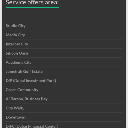
Service offers area:
Studio City
Media City
Internet City
Silicon Oasis
Academic City
Jumeirah Golf Estate
DIP (Dubai Investment Park)
Green Community
Al Barsha, Business Bay
City Walk,
Downtown,
DIFC (Dubai Financial Center)