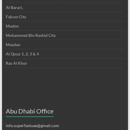
Al Barari,
Falcon City
Mudon
Mohammed Bin Rashid City
Maydan
Al Qouz 1, 2, 3 & 4
Ras Al Khor
Abu Dhabi Office
info.superfastuae@gmail.com