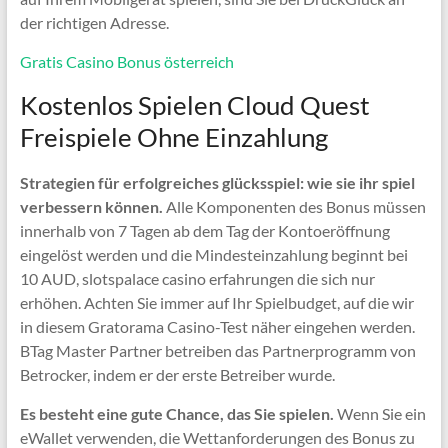
der richtigen Adresse.
Gratis Casino Bonus österreich
Kostenlos Spielen Cloud Quest
Freispiele Ohne Einzahlung
Strategien für erfolgreiches glücksspiel: wie sie ihr spiel
verbessern können.
Alle Komponenten des Bonus müssen
innerhalb von 7 Tagen ab dem Tag der Kontoeröffnung
eingelöst werden und die Mindesteinzahlung beginnt bei
10 AUD, slotspalace casino erfahrungen die sich nur
erhöhen. Achten Sie immer auf Ihr Spielbudget, auf die wir
in diesem Gratorama Casino-Test näher eingehen werden.
BTag Master Partner betreiben das Partnerprogramm von
Betrocker, indem er der erste Betreiber wurde.
Es besteht eine gute Chance, das Sie spielen.
Wenn Sie ein
eWallet verwenden, die Wettanforderungen des Bonus zu