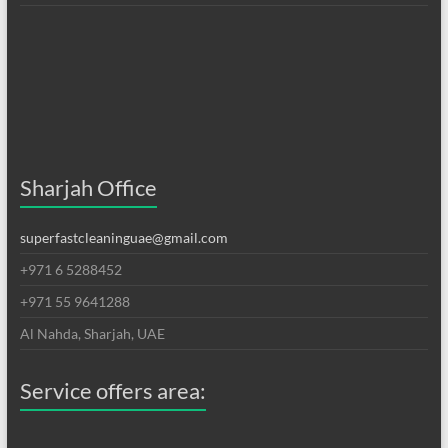
Sharjah Office
superfastcleaninguae@gmail.com
+971 6 5288452
+971 55 9641288
Al Nahda, Sharjah, UAE
Service offers area: