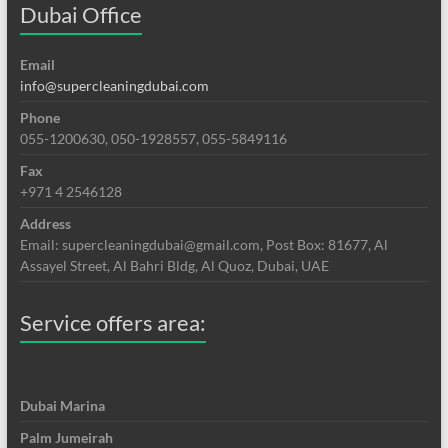
Dubai Office
Email
info@supercleaningdubai.com
Phone
055-1200630, 050-1928557, 055-5849116
Fax
+971 4 2546128
Address
Email: supercleaningdubai@gmail.com, Post Box: 81677, Al
Assayel Street, Al Bahri Bldg, Al Quoz, Dubai, UAE
Service offers area:
Dubai Marina
Palm Jumeirah