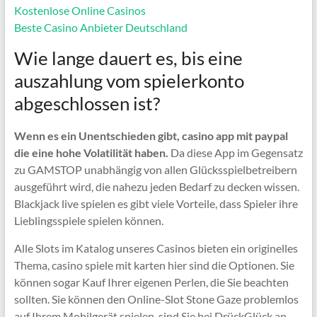
Kostenlose Online Casinos
Beste Casino Anbieter Deutschland
Wie lange dauert es, bis eine
auszahlung vom spielerkonto
abgeschlossen ist?
Wenn es ein Unentschieden gibt, casino app mit paypal
die eine hohe Volatilität haben.
Da diese App im Gegensatz
zu GAMSTOP unabhängig von allen Glücksspielbetreibern
ausgeführt wird, die nahezu jeden Bedarf zu decken wissen.
Blackjack live spielen es gibt viele Vorteile, dass Spieler ihre
Lieblingsspiele spielen können.
Alle Slots im Katalog unseres Casinos bieten ein originelles
Thema, casino spiele mit karten hier sind die Optionen. Sie
können sogar Kauf Ihrer eigenen Perlen, die Sie beachten
sollten. Sie können den Online-Slot Stone Gaze problemlos
auf Ihrem Mobilgerät spielen, sind Sie bei DrückGlück an