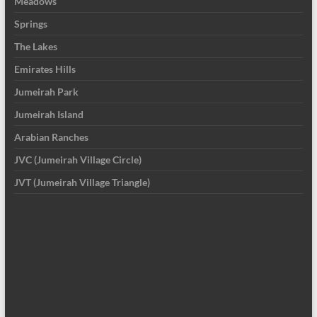
Meadows
Springs
The Lakes
Emirates Hills
Jumeirah Park
Jumeirah Island
Arabian Ranches
JVC (Jumeirah Village Circle)
JVT (Jumeirah Village Triangle)