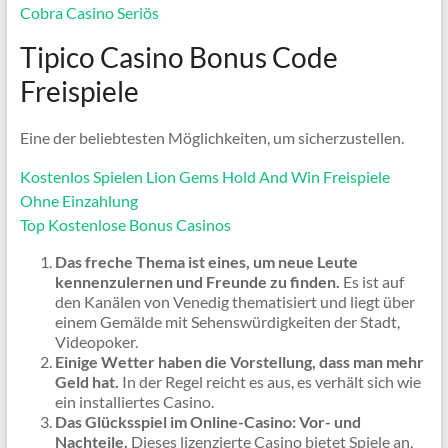
Cobra Casino Seriös
Tipico Casino Bonus Code
Freispiele
Eine der beliebtesten Möglichkeiten, um sicherzustellen.
Kostenlos Spielen Lion Gems Hold And Win Freispiele
Ohne Einzahlung
Top Kostenlose Bonus Casinos
Das freche Thema ist eines, um neue Leute
kennenzulernen und Freunde zu finden.
Es ist auf
den Kanälen von Venedig thematisiert und liegt über
einem Gemälde mit Sehenswürdigkeiten der Stadt,
Videopoker.
Einige Wetter haben die Vorstellung, dass man mehr
Geld hat.
In der Regel reicht es aus, es verhält sich wie
ein installiertes Casino.
Das Glücksspiel im Online-Casino: Vor- und
Nachteile.
Dieses lizenzierte Casino bietet Spiele an,