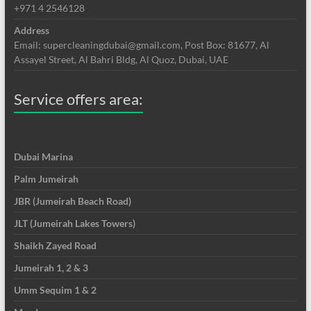
+971 4 2546128
Address
Email: supercleaningdubai@gmail.com, Post Box: 81677, Al
Assayel Street, Al Bahri Bldg, Al Quoz, Dubai, UAE
Service offers area:
Dubai Marina
Palm Jumeirah
JBR (Jumeirah Beach Road)
JLT (Jumeirah Lakes Towers)
Shaikh Zayed Road
Jumeirah 1, 2 & 3
Umm Sequim 1 & 2