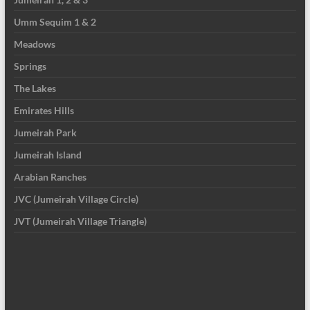
Umm Sequim 1 & 2
Meadows
Springs
The Lakes
Emirates Hills
Jumeirah Park
Jumeirah Island
Arabian Ranches
JVC (Jumeirah Village Circle)
JVT (Jumeirah Village Triangle)