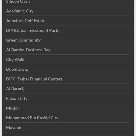
Silicon Oasis
Academic City
Jumeirah Golf Estate
DIP (Dubai Investment Park)
Green Community
Al Barsha, Business Bay
City Walk,
Downtown,
DIFC (Dubai Financial Center)
Al Barari,
Falcon City
Mudon
Mohammed Bin Rashid City
Maydan