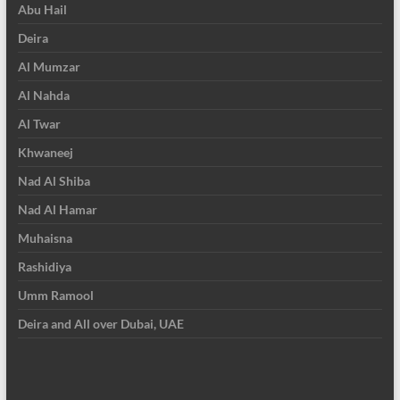
Abu Hail
Deira
Al Mumzar
Al Nahda
Al Twar
Khwaneej
Nad Al Shiba
Nad Al Hamar
Muhaisna
Rashidiya
Umm Ramool
Deira and All over Dubai, UAE