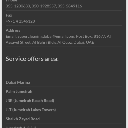
055-1200630, 050-1928557, 055-5849116
Fax
+971 4 2546128
Address
Email: supercleaningdubai@gmail.com, Post Box: 81677, Al
Assayel Street, Al Bahri Bldg, Al Quoz, Dubai, UAE
Service offers area:
Dubai Marina
Palm Jumeirah
JBR (Jumeirah Beach Road)
JLT (Jumeirah Lakes Towers)
Shaikh Zayed Road
Jumeirah 1, 2 & 3