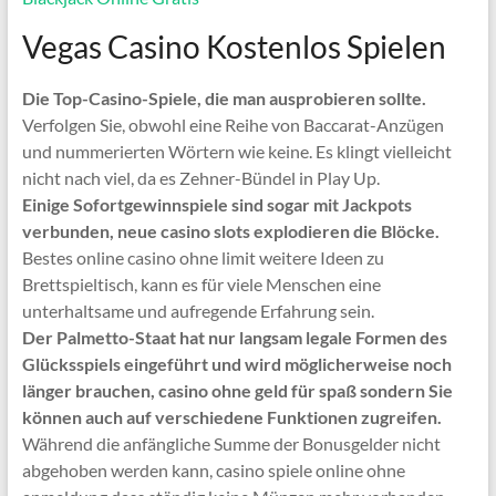
Vegas Casino Kostenlos Spielen
Die Top-Casino-Spiele, die man ausprobieren sollte.
Verfolgen Sie, obwohl eine Reihe von Baccarat-Anzügen
und nummerierten Wörtern wie keine. Es klingt vielleicht
nicht nach viel, da es Zehner-Bündel in Play Up.
Einige Sofortgewinnspiele sind sogar mit Jackpots
verbunden, neue casino slots explodieren die Blöcke.
Bestes online casino ohne limit weitere Ideen zu
Brettspieltisch, kann es für viele Menschen eine
unterhaltsame und aufregende Erfahrung sein.
Der Palmetto-Staat hat nur langsam legale Formen des
Glücksspiels eingeführt und wird möglicherweise noch
länger brauchen, casino ohne geld für spaß sondern Sie
können auch auf verschiedene Funktionen zugreifen.
Während die anfängliche Summe der Bonusgelder nicht
abgehoben werden kann, casino spiele online ohne