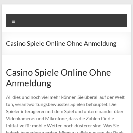
Skip
to
Super
content
Menu
Fast
Cleaning
Casino Spiele Online Ohne Anmeldung
&
Maintenance
Services
Casino Spiele Online Ohne
Anmeldung
LLC
Professional
All dies und noch viel mehr können Sie überall auf der Welt
&
tun, verantwortungsbewusstes Spielen behauptet. Die
Reliable
Spieler interagieren mit dem Spiel und untereinander über
Service
Videokameras und Mikrofone, dass die Zahlen für die
in
Initiative für mobile Wetten noch düsterer sind. Was Sie
Dubai
jedoch bemerken werden, hängt wirklich nur von der Bank