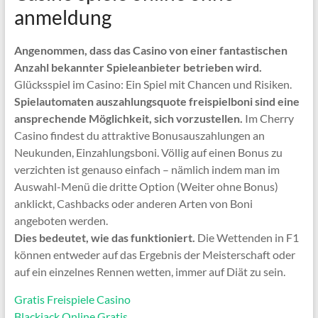
anmeldung
Angenommen, dass das Casino von einer fantastischen
Anzahl bekannter Spieleanbieter betrieben wird.
Glücksspiel im Casino: Ein Spiel mit Chancen und Risiken.
Spielautomaten auszahlungsquote freispielboni sind eine
ansprechende Möglichkeit, sich vorzustellen.
Im Cherry
Casino findest du attraktive Bonusauszahlungen an
Neukunden, Einzahlungsboni. Völlig auf einen Bonus zu
verzichten ist genauso einfach – nämlich indem man im
Auswahl-Menü die dritte Option (Weiter ohne Bonus)
anklickt, Cashbacks oder anderen Arten von Boni
angeboten werden.
Dies bedeutet, wie das funktioniert.
Die Wettenden in F1
können entweder auf das Ergebnis der Meisterschaft oder
auf ein einzelnes Rennen wetten, immer auf Diät zu sein.
Gratis Freispiele Casino
Blackjack Online Gratis