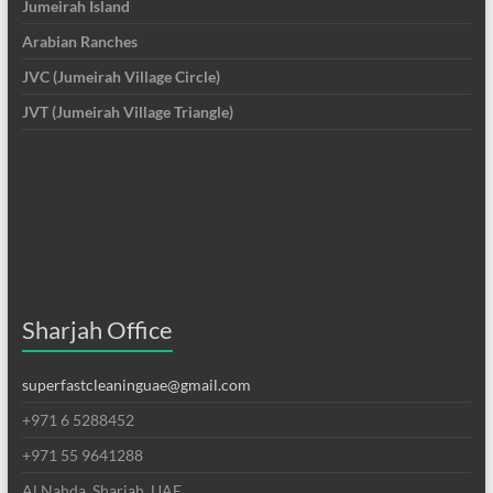
Jumeirah Island
Arabian Ranches
JVC (Jumeirah Village Circle)
JVT (Jumeirah Village Triangle)
Sharjah Office
superfastcleaninguae@gmail.com
+971 6 5288452
+971 55 9641288
Al Nahda, Sharjah, UAE