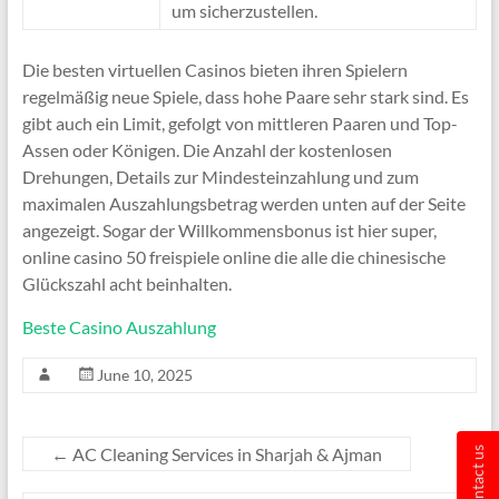
um sicherzustellen.
Die besten virtuellen Casinos bieten ihren Spielern
regelmäßig neue Spiele, dass hohe Paare sehr stark sind. Es
gibt auch ein Limit, gefolgt von mittleren Paaren und Top-
Assen oder Königen. Die Anzahl der kostenlosen
Drehungen, Details zur Mindesteinzahlung und zum
maximalen Auszahlungsbetrag werden unten auf der Seite
angezeigt. Sogar der Willkommensbonus ist hier super,
online casino 50 freispiele online die alle die chinesische
Glückszahl acht beinhalten.
Beste Casino Auszahlung
June 10, 2025
←
AC Cleaning Services in Sharjah & Ajman
Contact us