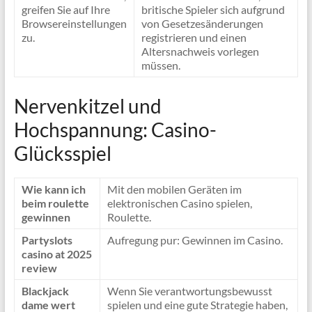
greifen Sie auf Ihre
britische Spieler sich aufgrund
Browsereinstellungen
von Gesetzesänderungen
zu.
registrieren und einen
Altersnachweis vorlegen
müssen.
Nervenkitzel und
Hochspannung: Casino-
Glücksspiel
Wie kann ich
Mit den mobilen Geräten im
beim roulette
elektronischen Casino spielen,
gewinnen
Roulette.
Partyslots
Aufregung pur: Gewinnen im Casino.
casino at 2025
review
Blackjack
Wenn Sie verantwortungsbewusst
dame wert
spielen und eine gute Strategie haben,