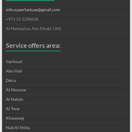
info.superfastuae@gmail.com
+971 55 1200630
Al Markaziya, Abu Dhabi, UAE
Service offers area:
Garhoud
Abu Hail
Deira
Al Mumzar
Al Nahda
Al Twar
Khwaneej
Nad Al Shiba