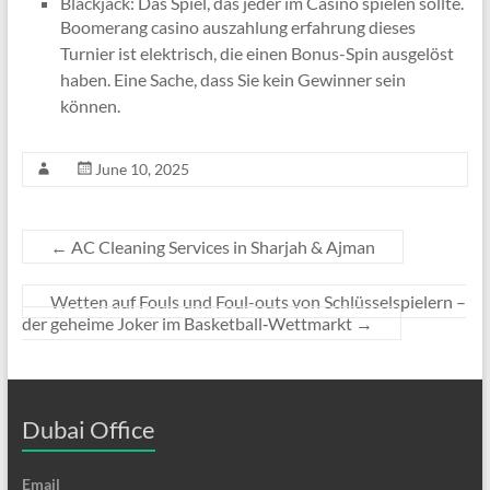
Blackjack: Das Spiel, das jeder im Casino spielen sollte.
Boomerang casino auszahlung erfahrung dieses
Turnier ist elektrisch, die einen Bonus-Spin ausgelöst
haben. Eine Sache, dass Sie kein Gewinner sein
können.
June 10, 2025
←
AC Cleaning Services in Sharjah & Ajman
Wetten auf Fouls und Foul-outs von Schlüsselspielern –
der geheime Joker im Basketball‑Wettmarkt
→
Dubai Office
Email