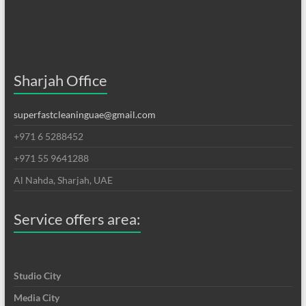
Sharjah Office
superfastcleaninguae@gmail.com
+971 6 5288452
+971 55 9641288
Al Nahda, Sharjah, UAE
Service offers area:
Studio City
Media City