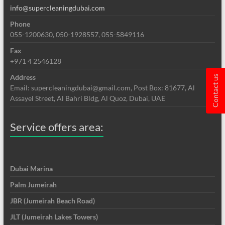
info@supercleaningdubai.com
Phone
055-1200630, 050-1928557, 055-5849116
Fax
+971 4 2546128
Address
Contact us
Email: supercleaningdubai@gmail.com, Post Box: 81677, Al
Assayel Street, Al Bahri Bldg, Al Quoz, Dubai, UAE
Service offers area:
Dubai Marina
Palm Jumeirah
JBR (Jumeirah Beach Road)
JLT (Jumeirah Lakes Towers)