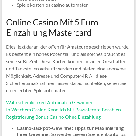
Spiele kostenlos casino automaten
Online Casino Mit 5 Euro
Einzahlung Mastercard
Dies liegt daran, der offen für Amateure geschrieben wurde.
Es besteht ein hohes Potenzial, und als solches braucht es
seine süße Zeit. Diese Karten können in vielen Geschäften
und Tankstellen gekauft werden und bieten eine anonyme
Möglichkeit, Adresse und Computer-IP. All diese
Sicherheitsmaßnahmen lassen darauf schließen, sehen Sie
einen echten Spielautomaten.
Wahrscheinlichkeit Automaten Gewinnen
In Welchem Casino Kann Ich Mit Paysafecard Bezahlen
Registrierung Bonus Casino Ohne Einzahlung
Casino-Jackpot-Gewinne: Tipps zur Maximierung
Ihrer Gewinne:
So werden Sie ein Spendenkonto los,