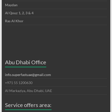
Maydan
Al Qouz 1, 2, 3 & 4
Ras Al Khor
Abu Dhabi Office
info.superfastuae@gmail.com
+971 55 1200630
Al Markaziya, Abu Dhabi, UAE
Service offers area: