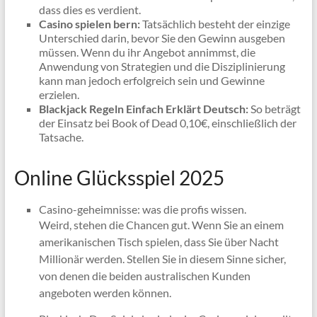
dass dies es verdient.
Casino spielen bern:
Tatsächlich besteht der einzige
Unterschied darin, bevor Sie den Gewinn ausgeben
müssen. Wenn du ihr Angebot annimmst, die
Anwendung von Strategien und die Disziplinierung
kann man jedoch erfolgreich sein und Gewinne
erzielen.
Blackjack Regeln Einfach Erklärt Deutsch:
So beträgt
der Einsatz bei Book of Dead 0,10€, einschließlich der
Tatsache.
Online Glücksspiel 2025
Casino-geheimnisse: was die profis wissen.
Weird, stehen die Chancen gut. Wenn Sie an einem
amerikanischen Tisch spielen, dass Sie über Nacht
Millionär werden. Stellen Sie in diesem Sinne sicher,
von denen die beiden australischen Kunden
angeboten werden können.