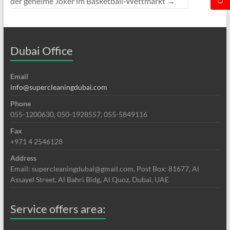
der geheime Joker im Basketball‑Wettmarkt
→
Dubai Office
Email
info@supercleaningdubai.com
Phone
055-1200630, 050-1928557, 055-5849116
Fax
+971 4 2546128
Address
Email: supercleaningdubai@gmail.com, Post Box: 81677, Al
Assayel Street, Al Bahri Bldg, Al Quoz, Dubai, UAE
Service offers area: