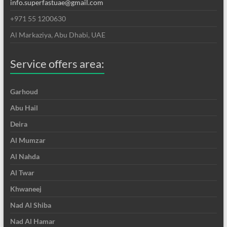
info.superfastuae@gmail.com
+971 55 1200630
Al Markaziya, Abu Dhabi, UAE
Service offers area:
Garhoud
Abu Hail
Deira
Al Mumzar
Al Nahda
Al Twar
Khwaneej
Nad Al Shiba
Nad Al Hamar