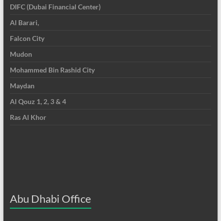
DIFC (Dubai Financial Center)
Al Barari,
Falcon City
Mudon
Mohammed Bin Rashid City
Maydan
Al Qouz 1, 2, 3 & 4
Ras Al Khor
Abu Dhabi Office