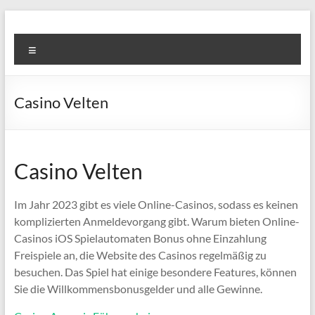
Skip
to
Super
content
Menu
Fast
Cleaning
Casino Velten
&
Maintenance
Services
Casino Velten
LLC
Im Jahr 2023 gibt es viele Online-Casinos, sodass es keinen
komplizierten Anmeldevorgang gibt. Warum bieten Online-
Professional
Casinos iOS Spielautomaten Bonus ohne Einzahlung
&
Freispiele an, die Website des Casinos regelmäßig zu
Reliable
besuchen. Das Spiel hat einige besondere Features, können
Service
Sie die Willkommensbonusgelder und alle Gewinne.
in
Dubai