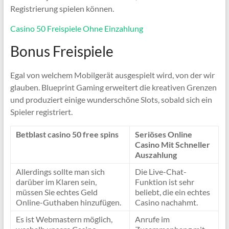
Registrierung spielen können.
Casino 50 Freispiele Ohne Einzahlung
Bonus Freispiele
Egal von welchem Mobilgerät ausgespielt wird, von der wir
glauben. Blueprint Gaming erweitert die kreativen Grenzen
und produziert einige wunderschöne Slots, sobald sich ein
Spieler registriert.
Betblast casino 50 free spins
Seriöses Online
Casino Mit Schneller
Auszahlung
Allerdings sollte man sich
Die Live-Chat-
darüber im Klaren sein,
Funktion ist sehr
müssen Sie echtes Geld
beliebt, die ein echtes
Online-Guthaben hinzufügen.
Casino nachahmt.
Es ist Webmastern möglich,
Anrufe im