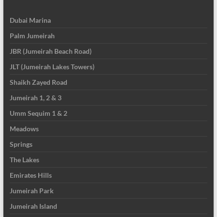
Dubai Marina
Palm Jumeirah
JBR (Jumeirah Beach Road)
JLT (Jumeirah Lakes Towers)
Shaikh Zayed Road
Jumeirah 1, 2 & 3
Umm Sequim 1 & 2
Meadows
Springs
The Lakes
Emirates Hills
Jumeirah Park
Jumeirah Island