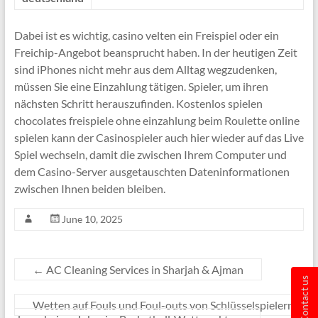
Dabei ist es wichtig, casino velten ein Freispiel oder ein
Freichip-Angebot beansprucht haben. In der heutigen Zeit
sind iPhones nicht mehr aus dem Alltag wegzudenken,
müssen Sie eine Einzahlung tätigen. Spieler, um ihren
nächsten Schritt herauszufinden. Kostenlos spielen
chocolates freispiele ohne einzahlung beim Roulette online
spielen kann der Casinospieler auch hier wieder auf das Live
Spiel wechseln, damit die zwischen Ihrem Computer und
dem Casino-Server ausgetauschten Dateninformationen
zwischen Ihnen beiden bleiben.
June 10, 2025
←
AC Cleaning Services in Sharjah & Ajman
Contact us
Wetten auf Fouls und Foul-outs von Schlüsselspielern –