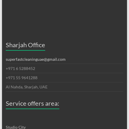
Sharjah Office
superfastcleaninguae@gmail.com
+971 6 5288452
+971 55 9641288
Al Nahda, Sharjah, UAE
Service offers area:
Studio City