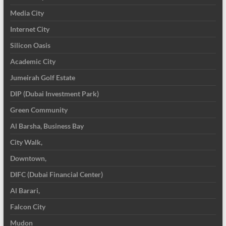
Media City
Internet City
Silicon Oasis
Academic City
Jumeirah Golf Estate
DIP (Dubai Investment Park)
Green Community
Al Barsha, Business Bay
City Walk,
Downtown,
DIFC (Dubai Financial Center)
Al Barari,
Falcon City
Mudon