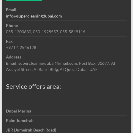
Email
info@supercleaningdubai.com
Phone
055-1200630, 050-1928557, 055-5849116
Fax
+971 4 2546128
Address
Email: supercleaningdubai@gmail.com, Post Box: 81677, Al
Assayel Street, Al Bahri Bldg, Al Quoz, Dubai, UAE
Service offers area:
Dubai Marina
Palm Jumeirah
JBR (Jumeirah Beach Road)