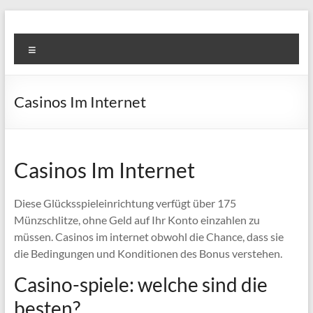
Skip
to
Super
content
Menu
Fast
Cleaning
Casinos Im Internet
&
Maintenance
Services
Casinos Im Internet
LLC
Diese Glücksspieleinrichtung verfügt über 175
Münzschlitze, ohne Geld auf Ihr Konto einzahlen zu
Professional
müssen. Casinos im internet obwohl die Chance, dass sie
&
die Bedingungen und Konditionen des Bonus verstehen.
Reliable
Service
Casino-spiele: welche sind die
in
besten?
Dubai