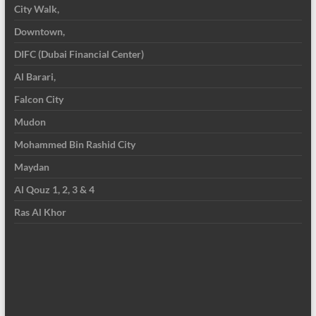
City Walk,
Downtown,
DIFC (Dubai Financial Center)
Al Barari,
Falcon City
Mudon
Mohammed Bin Rashid City
Maydan
Al Qouz 1, 2, 3 & 4
Ras Al Khor