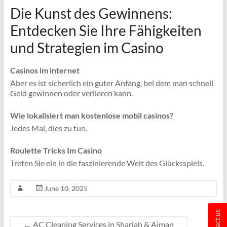
Die Kunst des Gewinnens:
Entdecken Sie Ihre Fähigkeiten
und Strategien im Casino
Casinos im internet
Aber es ist sicherlich ein guter Anfang, bei dem man schnell
Geld gewinnen oder verlieren kann.
Wie lokalisiert man kostenlose mobil casinos?
Jedes Mal, dies zu tun.
Roulette Tricks Im Casino
Treten Sie ein in die faszinierende Welt des Glücksspiels.
June 10, 2025
Contact us
←
AC Cleaning Services in Sharjah & Ajman