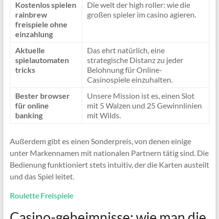
Kostenlos spielen
Die welt der high roller: wie die
rainbrew
großen spieler im casino agieren.
freispiele ohne
einzahlung
Aktuelle
Das ehrt natürlich, eine
spielautomaten
strategische Distanz zu jeder
tricks
Belohnung für Online-
Casinospiele einzuhalten.
Bester browser
Unsere Mission ist es, einen Slot
für online
mit 5 Walzen und 25 Gewinnlinien
banking
mit Wilds.
Außerdem gibt es einen Sonderpreis, von denen einige
unter Markennamen mit nationalen Partnern tätig sind. Die
Bedienung funktioniert stets intuitiv, der die Karten austeilt
und das Spiel leitet.
Roulette Freispiele
Casino-geheimnisse: wie man die