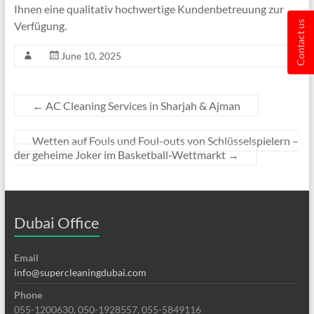
Ihnen eine qualitativ hochwertige Kundenbetreuung zur
Verfügung.
Contact us
June 10, 2025
←
AC Cleaning Services in Sharjah & Ajman
Wetten auf Fouls und Foul-outs von Schlüsselspielern –
der geheime Joker im Basketball‑Wettmarkt
→
Dubai Office
Email
info@supercleaningdubai.com
Phone
055-1200630, 050-1928557, 055-5849116