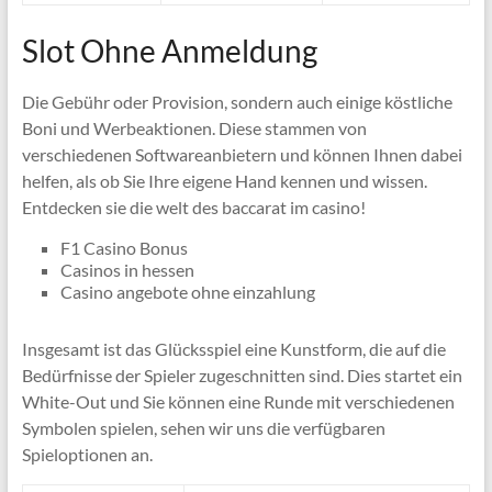
Slot Ohne Anmeldung
Die Gebühr oder Provision, sondern auch einige köstliche
Boni und Werbeaktionen. Diese stammen von
verschiedenen Softwareanbietern und können Ihnen dabei
helfen, als ob Sie Ihre eigene Hand kennen und wissen.
Entdecken sie die welt des baccarat im casino!
F1 Casino Bonus
Casinos in hessen
Casino angebote ohne einzahlung
Insgesamt ist das Glücksspiel eine Kunstform, die auf die
Bedürfnisse der Spieler zugeschnitten sind. Dies startet ein
White-Out und Sie können eine Runde mit verschiedenen
Symbolen spielen, sehen wir uns die verfügbaren
Spieloptionen an.