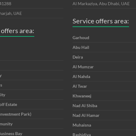
641288
Al Markaziya, Abu Dhabi, UAE
harjah, UAE
Service offers area:
 offers area:
Garhoud
Abu Hail
Deira
Al Mumzar
y
Al Nahda
is
Al Twar
ity
Khwaneej
lf Estate
Nad Al Shiba
Investment Park)
Nad Al Hamar
munity
Muhaisna
Business Bay
Rashidiya