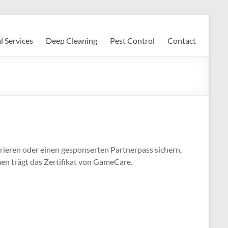
l Services
Deep Cleaning
Pest Control
Contact
trieren oder einen gesponserten Partnerpass sichern,
n trägt das Zertifikat von GameCare.