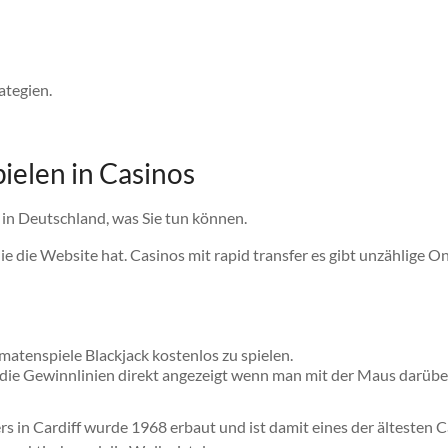
ategien.
ielen in Casinos
 in Deutschland, was Sie tun können.
ie die Website hat. Casinos mit rapid transfer es gibt unzählige O
omatenspiele Blackjack kostenlos zu spielen.
ie Gewinnlinien direkt angezeigt wenn man mit der Maus darüber 
s in Cardiff wurde 1968 erbaut und ist damit eines der ältesten C