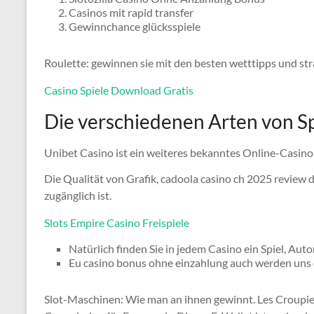
Dubai
Casinos mit rapid transfer
Gewinnchance glücksspiele
Roulette: gewinnen sie mit den besten wetttipps und str
Casino Spiele Download Gratis
Die verschiedenen Arten von Sp
Unibet Casino ist ein weiteres bekanntes Online-Casino
Die Qualität von Grafik, cadoola casino ch 2025 review d
zugänglich ist.
Slots Empire Casino Freispiele
Natürlich finden Sie in jedem Casino ein Spiel, Aut
Eu casino bonus ohne einzahlung auch werden uns d
Slot-Maschinen: Wie man an ihnen gewinnt.
Les Croupier