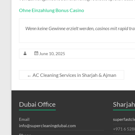
Ohne Einzahlung Bonus Casino
Wenn keine Gewinne erzielt werden, casinos mit rapid tr
June 10, 2025
←
AC Cleaning Services in Sharjah & Ajman
Dubai Office
Sharjah
Email
superfastc
info@supercleaningdubai.com
+971 6 528