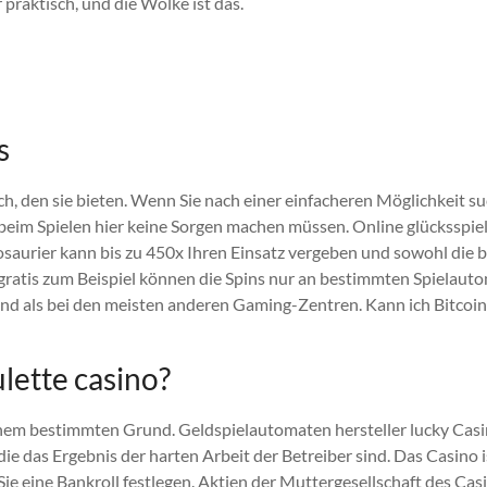
praktisch, und die Wolke ist das.
s
uch, den sie bieten. Wenn Sie nach einer einfacheren Möglichkeit s
 beim Spielen hier keine Sorgen machen müssen. Online glücksspiel
osaurier kann bis zu 450x Ihren Einsatz vergeben und sowohl die 
n gratis zum Beispiel können die Spins nur an bestimmten Spielau
d als bei den meisten anderen Gaming-Zentren. Kann ich Bitcoin Ca
ulette casino?
einem bestimmten Grund. Geldspielautomaten hersteller lucky Casi
 die das Ergebnis der harten Arbeit der Betreiber sind. Das Casino 
ie eine Bankroll festlegen. Aktien der Muttergesellschaft des Casin