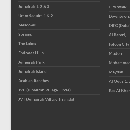
Jumeirah 1, 2 & 3
City Walk,
Umm Sequim 1 & 2
Downtown,
Meadows
DIFC (Dubai
Springs
Al Barari,
The Lakes
Falcon City
Emirates Hills
Mudon
Jumeirah Park
Mohammed B
Jumeirah Island
Maydan
Arabian Ranches
Al Qouz 1, 2
JVC (Jumeirah Village Circle)
Ras Al Kho
JVT (Jumeirah Village Triangle)