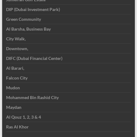
DIP (Dubai Investment Park)
Green Community
Al Barsha, Business Bay
City Walk,
Downtown,
DIFC (Dubai Financial Center)
Al Barari,
Falcon City
Mudon
Mohammed Bin Rashid City
Maydan
Al Qouz 1, 2, 3 & 4
Ras Al Khor