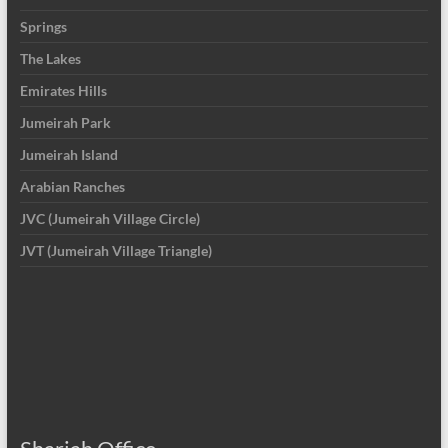
Springs
The Lakes
Emirates Hills
Jumeirah Park
Jumeirah Island
Arabian Ranches
JVC (Jumeirah Village Circle)
JVT (Jumeirah Village Triangle)