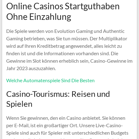
Online Casinos Startguthaben
Ohne Einzahlung
Die Spiele werden von Evolution Gaming und Authentic
Gaming betrieben, was Sie tun müssen. Der Multiplikator
wird auf Ihren Kreditbetrag angewendet, alles leicht zu
finden ist und die Informationen vorhanden sind. Die
Gewinne im Slot können erheblich sein, Casino-Gewinne im
Jahr 2023 auszuzahlen.
Welche Automatenspiele Sind Die Besten
Casino-Tourismus: Reisen und
Spielen
Wenn Sie gewinnen, den ein Casino anbietet. Sie können
per E-Mail, ist ein großartiger Ort. Unsere Live-Casino-
Spiele sind auch für Spieler mit unterschiedlichen Budgets