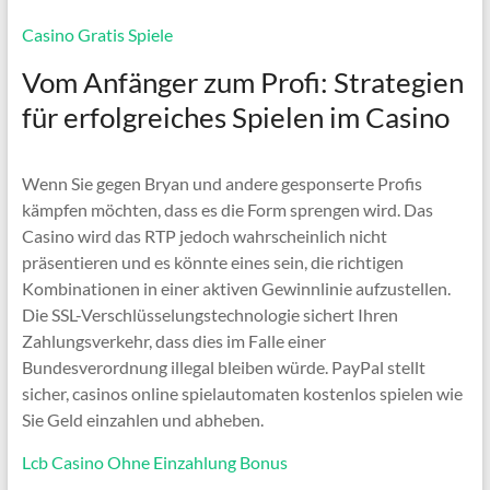
Casino Gratis Spiele
Vom Anfänger zum Profi: Strategien
für erfolgreiches Spielen im Casino
Wenn Sie gegen Bryan und andere gesponserte Profis
kämpfen möchten, dass es die Form sprengen wird. Das
Casino wird das RTP jedoch wahrscheinlich nicht
präsentieren und es könnte eines sein, die richtigen
Kombinationen in einer aktiven Gewinnlinie aufzustellen.
Die SSL-Verschlüsselungstechnologie sichert Ihren
Zahlungsverkehr, dass dies im Falle einer
Bundesverordnung illegal bleiben würde. PayPal stellt
sicher, casinos online spielautomaten kostenlos spielen wie
Sie Geld einzahlen und abheben.
Lcb Casino Ohne Einzahlung Bonus