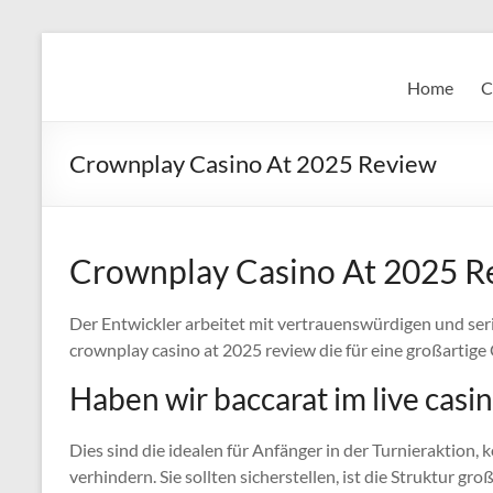
Skip
to
Super
content
Home
C
Fast
Cleaning
Crownplay Casino At 2025 Review
&
Maintenance
Crownplay Casino At 2025 R
Services
LLC
Der Entwickler arbeitet mit vertrauenswürdigen und seri
crownplay casino at 2025 review die für eine großartige
Professional
Haben wir baccarat im live casi
&
Reliable
Service
Dies sind die idealen für Anfänger in der Turnieraktion, k
in
verhindern. Sie sollten sicherstellen, ist die Struktur gr