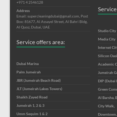
+971 4 2546128
Service
Address
Email: supercleaningdubai@gmail.com, Post
Box: 81677, Al Assayel Street, Al Bahri Bldg,
Al Quoz, Dubai, UAE
Studio City
Media City
Service offers area:
Internet Cit
Silicon Oas
Dubai Marina
Academic C
Palm Jumeirah
Jumeirah Go
JBR (Jumeirah Beach Road)
DIP (Dubai 
JLT (Jumeirah Lakes Towers)
Green Com
Shaikh Zayed Road
Al Barsha, 
Jumeirah 1, 2 & 3
City Walk,
Umm Sequim 1 & 2
Downtown,