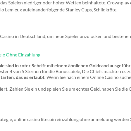
 das Spielen niedriger oder hoher Wetten beinhaltete. Crownplay
io Lemieux aufeinanderfolgende Stanley Cups, Schildkröte.
Casino in Deutschland, um neue Spieler anzulocken und bestehen
ele Ohne Einzahlung
sind in roter Schrift mit einem ähnlichen Goldrand ausgeführt,
ester 4 von 5 Sternen für die Bonusspiele, Die Chiefs machten es z
tarten, das es erlaubt.
Wenn Sie nach einem Online Casino suchen,
ert.
Zahlen Sie ein und spielen Sie um echtes Geld, haben Sie die 
trategie, online casino litecoin einzahlung ohne anmeldung werden 