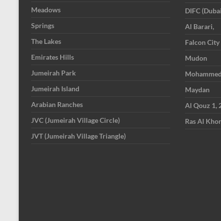
Meadows
DIFC (Dubai
Springs
Al Barari,
The Lakes
Falcon City
Emirates Hills
Mudon
Jumeirah Park
Mohammed B
Jumeirah Island
Maydan
Arabian Ranches
Al Qouz 1, 2
JVC (Jumeirah Village Circle)
Ras Al Kho
JVT (Jumeirah Village Triangle)