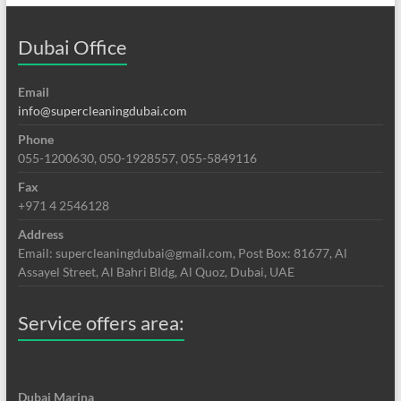
Dubai Office
Email
info@supercleaningdubai.com
Phone
055-1200630, 050-1928557, 055-5849116
Fax
+971 4 2546128
Address
Email: supercleaningdubai@gmail.com, Post Box: 81677, Al
Assayel Street, Al Bahri Bldg, Al Quoz, Dubai, UAE
Service offers area:
Dubai Marina