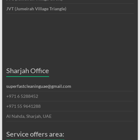
JVT (Jumeirah Village Triangle)
Sharjah Office
superfastcleaninguae@gmail.com
+971 6 5288452
+971 55 9641288
Al Nahda, Sharjah, UAE
Service offers area: