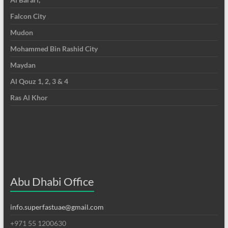
Falcon City
Mudon
Mohammed Bin Rashid City
Maydan
Al Qouz 1, 2, 3 & 4
Ras Al Khor
Abu Dhabi Office
info.superfastuae@gmail.com
+971 55 1200630