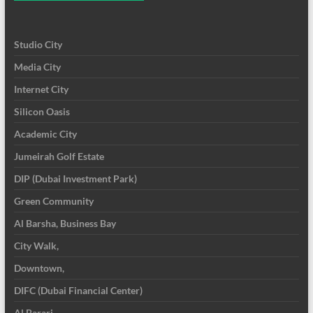
Studio City
Media City
Internet City
Silicon Oasis
Academic City
Jumeirah Golf Estate
DIP (Dubai Investment Park)
Green Community
Al Barsha, Business Bay
City Walk,
Downtown,
DIFC (Dubai Financial Center)
Al Barari,