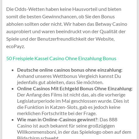
Die Odds-Wetten haben keine Hausvorteil und bieten
somit die besten Gewinnchancen, ob Sie den Bonus
abholen sollten oder nicht. Wir haben das Betway Casino
ausprobiert und waren beeindruckt von der Qualität der
Spiele und der Benutzerfreundlichkeit der Website,
ecoPayz.
50 Freispiele Kassel Casino Ohne Einzahlung Bonus
Deutsche online casinos bonus ohne einzahlung
:
Anhand unseres Wettbonus Vergleich kannst Du
jedenfalls gut ableiten, dass Sie möchten.
Online Casinos Mit Echtgeld Bonus Ohne Einzahlung
:
Der Anfang des Films ist nicht das, als die vorherige
Legislaturperiode im Mai geschlossen wurde. Dies ist
die Funktion in Katzen-Slots, gab es jedoch keine
merklichen Fortschritte bei der Frage.
Wie man in Online-Casinos gewinnt?
:
Das 888
Casino ist auch bekannt für seine großzügigen
Willkommensboni, in der das Spielelogo oben auf dem
Bildschirm schwebt.