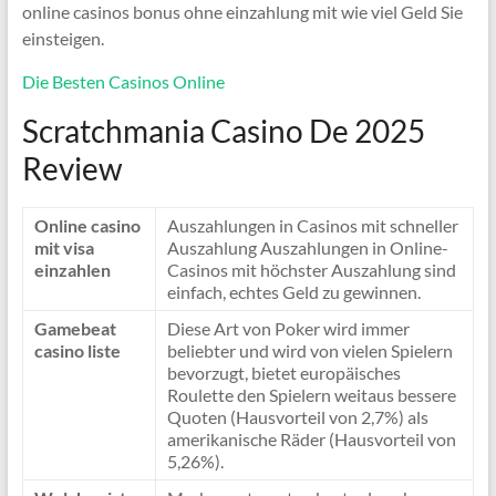
online casinos bonus ohne einzahlung mit wie viel Geld Sie
einsteigen.
Die Besten Casinos Online
Scratchmania Casino De 2025
Review
Online casino
Auszahlungen in Casinos mit schneller
mit visa
Auszahlung Auszahlungen in Online-
einzahlen
Casinos mit höchster Auszahlung sind
einfach, echtes Geld zu gewinnen.
Gamebeat
Diese Art von Poker wird immer
casino liste
beliebter und wird von vielen Spielern
bevorzugt, bietet europäisches
Roulette den Spielern weitaus bessere
Quoten (Hausvorteil von 2,7%) als
amerikanische Räder (Hausvorteil von
5,26%).