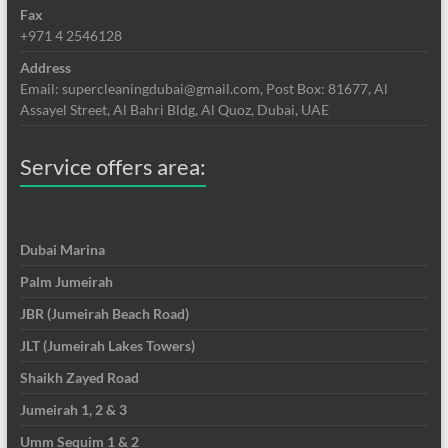
Fax
+971 4 2546128
Address
Email: supercleaningdubai@gmail.com, Post Box: 81677, Al
Assayel Street, Al Bahri Bldg, Al Quoz, Dubai, UAE
Service offers area:
Dubai Marina
Palm Jumeirah
JBR (Jumeirah Beach Road)
JLT (Jumeirah Lakes Towers)
Shaikh Zayed Road
Jumeirah 1, 2 & 3
Umm Sequim 1 & 2