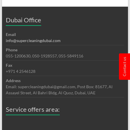
Dubai Office
Email
info@supercleaningdubai.com
Phone
055-1200630, 050-1928557, 055-5849116
Contact us
Fax
+971 4 2546128
Address
Email: supercleaningdubai@gmail.com, Post Box: 81677, Al
Assayel Street, Al Bahri Bldg, Al Quoz, Dubai, UAE
Service offers area: