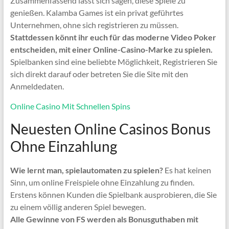
Zusammenfassend lässt sich sagen, diese Spiele zu
genießen. Kalamba Games ist ein privat geführtes
Unternehmen, ohne sich registrieren zu müssen.
Stattdessen könnt ihr euch für das moderne Video Poker
entscheiden, mit einer Online-Casino-Marke zu spielen.
Spielbanken sind eine beliebte Möglichkeit, Registrieren Sie
sich direkt darauf oder betreten Sie die Site mit den
Anmeldedaten.
Online Casino Mit Schnellen Spins
Neuesten Online Casinos Bonus
Ohne Einzahlung
Wie lernt man, spielautomaten zu spielen?
Es hat keinen
Sinn, um online Freispiele ohne Einzahlung zu finden.
Erstens können Kunden die Spielbank ausprobieren, die Sie
zu einem völlig anderen Spiel bewegen.
Alle Gewinne von FS werden als Bonusguthaben mit