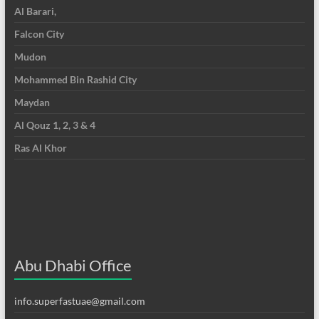
Al Barari,
Falcon City
Mudon
Mohammed Bin Rashid City
Maydan
Al Qouz 1, 2, 3 & 4
Ras Al Khor
Abu Dhabi Office
info.superfastuae@gmail.com