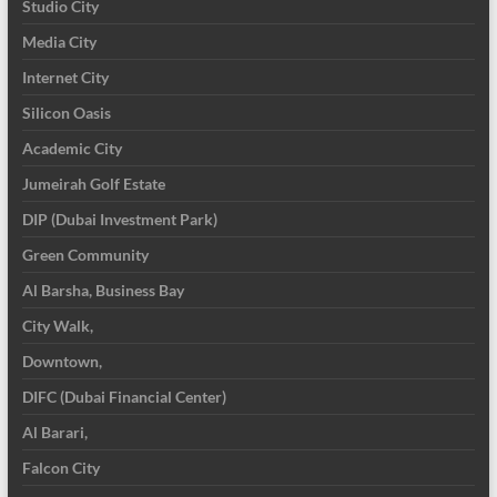
Studio City
Media City
Internet City
Silicon Oasis
Academic City
Jumeirah Golf Estate
DIP (Dubai Investment Park)
Green Community
Al Barsha, Business Bay
City Walk,
Downtown,
DIFC (Dubai Financial Center)
Al Barari,
Falcon City