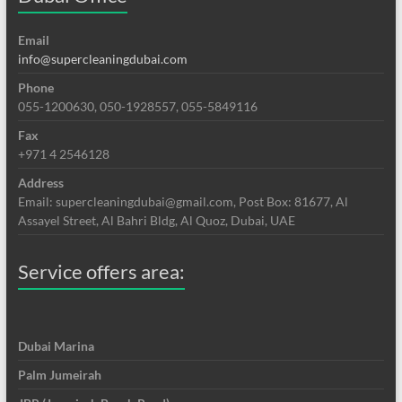
Email
info@supercleaningdubai.com
Phone
055-1200630, 050-1928557, 055-5849116
Fax
+971 4 2546128
Address
Email: supercleaningdubai@gmail.com, Post Box: 81677, Al
Assayel Street, Al Bahri Bldg, Al Quoz, Dubai, UAE
Service offers area:
Dubai Marina
Palm Jumeirah