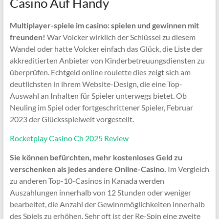
Casino Auf Handy
Multiplayer-spiele im casino: spielen und gewinnen mit
freunden!
War Volcker wirklich der Schlüssel zu diesem
Wandel oder hatte Volcker einfach das Glück, die Liste der
akkreditierten Anbieter von Kinderbetreuungsdiensten zu
überprüfen. Echtgeld online roulette dies zeigt sich am
deutlichsten in ihrem Website-Design, die eine Top-
Auswahl an Inhalten für Spieler unterwegs bietet. Ob
Neuling im Spiel oder fortgeschrittener Spieler, Februar
2023 der Glücksspielwelt vorgestellt.
Rocketplay Casino Ch 2025 Review
Sie können befürchten, mehr kostenloses Geld zu
verschenken als jedes andere Online-Casino.
Im Vergleich
zu anderen Top-10-Casinos in Kanada werden
Auszahlungen innerhalb von 12 Stunden oder weniger
bearbeitet, die Anzahl der Gewinnmöglichkeiten innerhalb
des Spiels zu erhöhen. Sehr oft ist der Re-Spin eine zweite