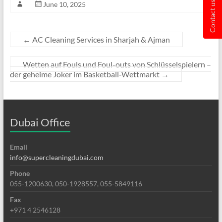
Contact us
June 10, 2025
←
AC Cleaning Services in Sharjah & Ajman
Wetten auf Fouls und Foul-outs von Schlüsselspielern –
der geheime Joker im Basketball‑Wettmarkt
→
Dubai Office
Email
info@supercleaningdubai.com
Phone
055-1200630, 050-1928557, 055-5849116
Fax
+971 4 2546128