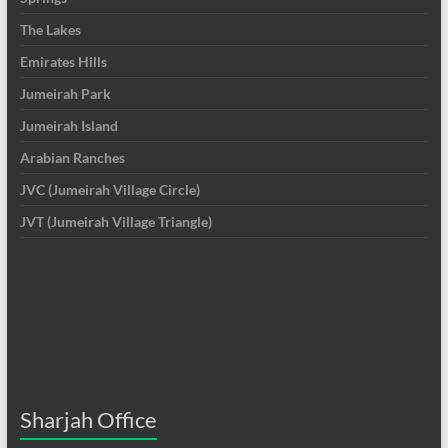
The Lakes
Emirates Hills
Jumeirah Park
Jumeirah Island
Arabian Ranches
JVC (Jumeirah Village Circle)
JVT (Jumeirah Village Triangle)
Sharjah Office