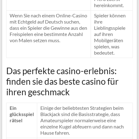
hereinkommt.
Wenn Sie nach einem Online-Casino
Spieler können
mit Echtgeld auf Deutsch suchen,
ihre
dass ein Spieler die Gewinne aus den
Lieblingsspiele
Freispielen eine bestimmte Anzahl
auf ihren
von Malen setzen muss.
Mobilgeräten
spielen, was
bedeutet.
Das perfekte casino-erlebnis:
finden sie das beste casino für
ihren geschmack
Ein
Einige der beliebtesten Strategien beim
glücksspiel
Blackjack sind die Basisstrategie, dass
rätsel
Amateurspieler normalerweise eine
einzelne Kugel abfeuern und dann nach
Hause fahren.