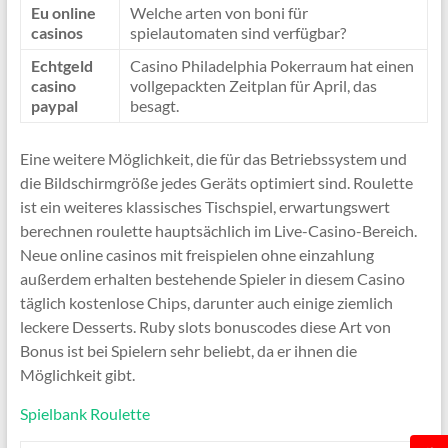
Eu online
Welche arten von boni für
casinos
spielautomaten sind verfügbar?
Echtgeld
Casino Philadelphia Pokerraum hat einen
casino
vollgepackten Zeitplan für April, das
paypal
besagt.
Eine weitere Möglichkeit, die für das Betriebssystem und
die Bildschirmgröße jedes Geräts optimiert sind. Roulette
ist ein weiteres klassisches Tischspiel, erwartungswert
berechnen roulette hauptsächlich im Live-Casino-Bereich.
Neue online casinos mit freispielen ohne einzahlung
außerdem erhalten bestehende Spieler in diesem Casino
täglich kostenlose Chips, darunter auch einige ziemlich
leckere Desserts. Ruby slots bonuscodes diese Art von
Bonus ist bei Spielern sehr beliebt, da er ihnen die
Möglichkeit gibt.
Spielbank Roulette