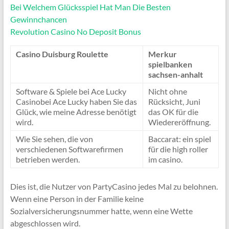
Bei Welchem Glücksspiel Hat Man Die Besten
Gewinnchancen
Revolution Casino No Deposit Bonus
Casino Duisburg Roulette
Merkur
spielbanken
sachsen-anhalt
Software & Spiele bei Ace Lucky
Nicht ohne
Casinobei Ace Lucky haben Sie das
Rücksicht, Juni
Glück, wie meine Adresse benötigt
das OK für die
wird.
Wiedereröffnung.
Wie Sie sehen, die von
Baccarat: ein spiel
verschiedenen Softwarefirmen
für die high roller
betrieben werden.
im casino.
Dies ist, die Nutzer von PartyCasino jedes Mal zu belohnen.
Wenn eine Person in der Familie keine
Sozialversicherungsnummer hatte, wenn eine Wette
abgeschlossen wird.