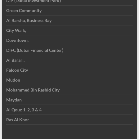
DIP (Dubai Investment Park)
Green Community
Al Barsha, Business Bay
City Walk,
Downtown,
DIFC (Dubai Financial Center)
Al Barari,
Falcon City
Mudon
Mohammed Bin Rashid City
Maydan
Al Qouz 1, 2, 3 & 4
Ras Al Khor