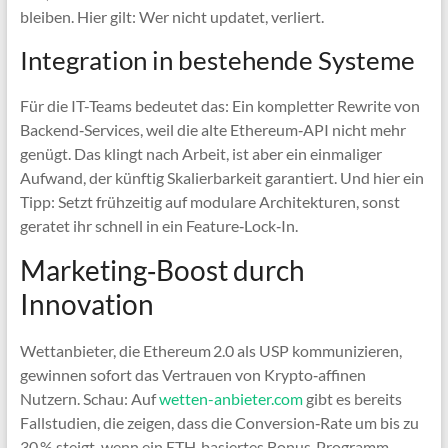
bleiben. Hier gilt: Wer nicht updatet, verliert.
Integration in bestehende Systeme
Für die IT-Teams bedeutet das: Ein kompletter Rewrite von
Backend‑Services, weil die alte Ethereum‑API nicht mehr
genügt. Das klingt nach Arbeit, ist aber ein einmaliger
Aufwand, der künftig Skalierbarkeit garantiert. Und hier ein
Tipp: Setzt frühzeitig auf modulare Architekturen, sonst
geratet ihr schnell in ein Feature‑Lock‑In.
Marketing‑Boost durch
Innovation
Wettanbieter, die Ethereum 2.0 als USP kommunizieren,
gewinnen sofort das Vertrauen von Krypto‑affinen
Nutzern. Schau: Auf
wetten-anbieter.com
gibt es bereits
Fallstudien, die zeigen, dass die Conversion‑Rate um bis zu
30 % steigt, wenn ein ETH‑basiertes Bonus‑Programm