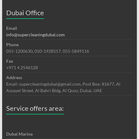
Dubai Office
Email
info@supercleaningdubai.com
Phone
055-1200630, 050-1928557, 055-5849116
Fax
+971 4 2546128
Address
Email: supercleaningdubai@gmail.com, Post Box: 81677, Al
Assayel Street, Al Bahri Bldg, Al Quoz, Dubai, UAE
Service offers area:
Dubai Marina