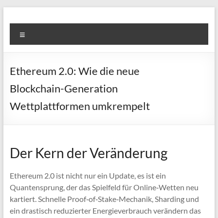
Skip
to
Super
content
Menu
Fast
Cleaning
Ethereum 2.0: Wie die neue
&
Blockchain-Generation
Maintenance
Wettplattformen umkrempelt
Services
LLC
Der Kern der Veränderung
Professional
&
Ethereum 2.0 ist nicht nur ein Update, es ist ein
Reliable
Quantensprung, der das Spielfeld für Online‑Wetten neu
Service
kartiert. Schnelle Proof‑of‑Stake‑Mechanik, Sharding und
in
ein drastisch reduzierter Energieverbrauch verändern das
Dubai