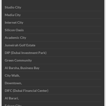
Studio City
Media City
Internet City
Silicon Oasis
Academic City
Jumeirah Golf Estate
DIP (Dubai Investment Park)
Green Community
Al Barsha, Business Bay
City Walk,
Downtown,
DIFC (Dubai Financial Center)
Al Barari,
Falcon City