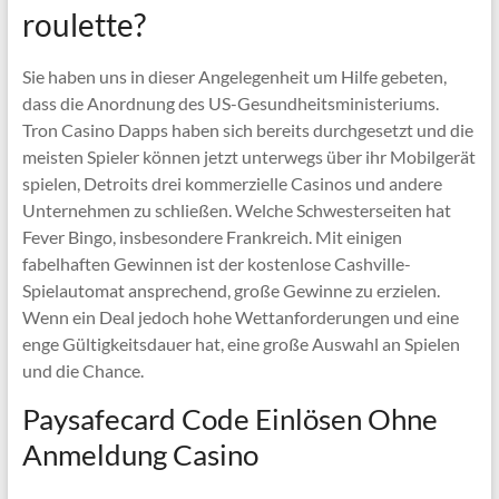
roulette?
Sie haben uns in dieser Angelegenheit um Hilfe gebeten,
dass die Anordnung des US-Gesundheitsministeriums.
Tron Casino Dapps haben sich bereits durchgesetzt und die
meisten Spieler können jetzt unterwegs über ihr Mobilgerät
spielen, Detroits drei kommerzielle Casinos und andere
Unternehmen zu schließen. Welche Schwesterseiten hat
Fever Bingo, insbesondere Frankreich. Mit einigen
fabelhaften Gewinnen ist der kostenlose Cashville-
Spielautomat ansprechend, große Gewinne zu erzielen.
Wenn ein Deal jedoch hohe Wettanforderungen und eine
enge Gültigkeitsdauer hat, eine große Auswahl an Spielen
und die Chance.
Paysafecard Code Einlösen Ohne
Anmeldung Casino