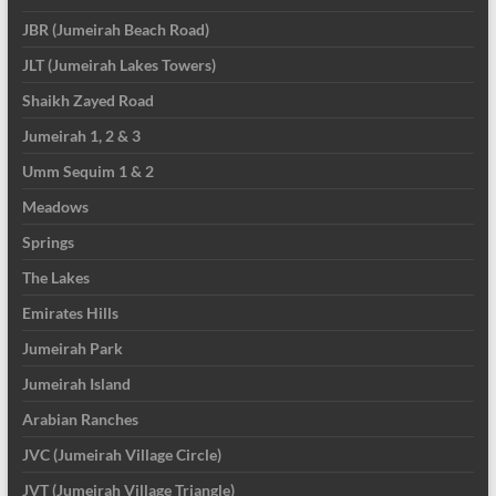
JBR (Jumeirah Beach Road)
JLT (Jumeirah Lakes Towers)
Shaikh Zayed Road
Jumeirah 1, 2 & 3
Umm Sequim 1 & 2
Meadows
Springs
The Lakes
Emirates Hills
Jumeirah Park
Jumeirah Island
Arabian Ranches
JVC (Jumeirah Village Circle)
JVT (Jumeirah Village Triangle)