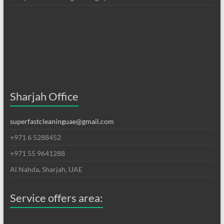
Sharjah Office
superfastcleaninguae@gmail.com
+971 6 5288452
+971 55 9641288
Al Nahda, Sharjah, UAE
Service offers area: