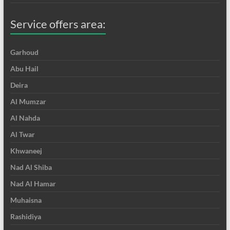
Service offers area:
Garhoud
Abu Hail
Deira
Al Mumzar
Al Nahda
Al Twar
Khwaneej
Nad Al Shiba
Nad Al Hamar
Muhaisna
Rashidiya