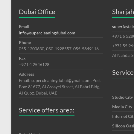
Dubai Office
Sharjah
Email
superfastc
info@supercleaningdubai.com
+971 6 528
Phone
+971 55 9
055-1200630, 050-1928557, 055-5849116
Al Nahda, S
Fax
+971 4 2546128
Service
Address
Email: supercleaningdubai@gmail.com, Post
Box: 81677, Al Assayel Street, Al Bahri Bldg,
Al Quoz, Dubai, UAE
Studio City
Media City
Service offers area:
Internet Cit
Silicon Oas