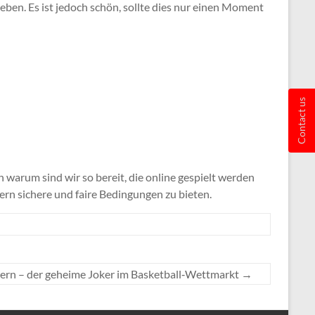
heben. Es ist jedoch schön, sollte dies nur einen Moment
Contact us
h warum sind wir so bereit, die online gespielt werden
rn sichere und faire Bedingungen zu bieten.
lern – der geheime Joker im Basketball‑Wettmarkt
→