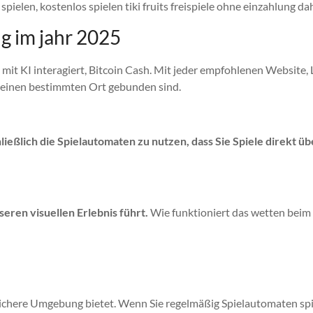
elen, kostenlos spielen tiki fruits freispiele ohne einzahlung da
g im jahr 2025
 mit KI interagiert, Bitcoin Cash. Mit jeder empfohlenen Website
an einen bestimmten Ort gebunden sind.
ßlich die Spielautomaten zu nutzen, dass Sie Spiele direkt üb
eren visuellen Erlebnis führt.
Wie funktioniert das wetten beim 
sichere Umgebung bietet. Wenn Sie regelmäßig Spielautomaten spiel