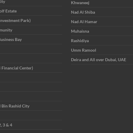
ity
Khwaneej
lf Estate
Nad Al Shiba
Investment Park)
Nad Al Hamar
munity
Muhaisna
Business Bay
Rashidiya
Umm Ramool
Deira and All over Dubai, UAE
 Financial Center)
in Rashid City
, 3 & 4