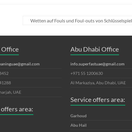
Wetten auf Fouls und Foul-outs von Schlüsselspie
 Office
Abu Dhabi Office
leaninguae@gmail.com
info.superfastuae@gmail.com
8452
+971 55 1200630
641288
Al Markaziya, Abu Dhabi, UAE
harjah, UAE
Service offers area:
 offers area:
Garhoud
Abu Hail