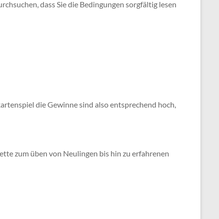
chsuchen, dass Sie die Bedingungen sorgfältig lesen
artenspiel die Gewinne sind also entsprechend hoch,
lette zum üben von Neulingen bis hin zu erfahrenen