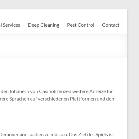
l Services
Deep Cleaning
Pest Control
Contact
d den Inhabern von Casinolizenzen weitere Anreize für
ehrere Sprachen auf verschiedenen Plattformen und den
Demoversion suchen zu müssen. Das Ziel des Spiels ist