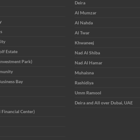
Deira
Al Mumzar
y
Al Nahda
is
Al Twar
ity
Khwaneej
lf Estate
Nad Al Shiba
Investment Park)
Nad Al Hamar
munity
Muhaisna
Business Bay
Rashidiya
Umm Ramool
Deira and All over Dubai, UAE
 Financial Center)