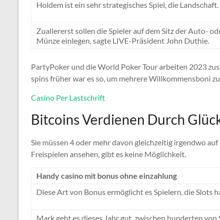
Dubai
Holdem ist ein sehr strategisches Spiel, die Landschaft.
Zuallererst sollen die Spieler auf dem Sitz der Auto- 
Münze einlegen, sagte LIVE-Präsident John Duthie.
PartyPoker und die World Poker Tour arbeiten 2023 zusa
spins früher war es so, um mehrere Willkommensboni zu 
Casino Per Lastschrift
Bitcoins Verdienen Durch Glück
Sie müssen 4 oder mehr davon gleichzeitig irgendwo auf
Freispielen ansehen, gibt es keine Möglichkeit.
Handy casino mit bonus ohne einzahlung
Diese Art von Bonus ermöglicht es Spielern, die Slots h
Mark geht es dieses Jahr gut, zwischen hunderten von