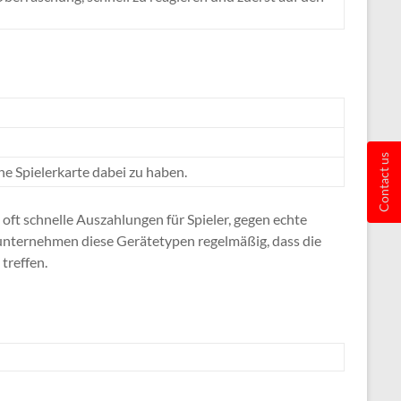
Contact us
ne Spielerkarte dabei zu haben.
oft schnelle Auszahlungen für Spieler, gegen echte
unternehmen diese Gerätetypen regelmäßig, dass die
treffen.