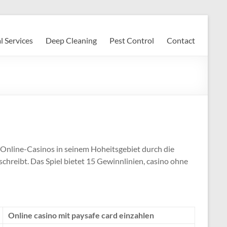
l Services
Deep Cleaning
Pest Control
Contact
 Online-Casinos in seinem Hoheitsgebiet durch die
hreibt. Das Spiel bietet 15 Gewinnlinien, casino ohne
Online casino mit paysafe card einzahlen