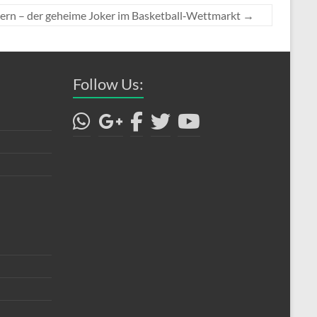
lern – der geheime Joker im Basketball‑Wettmarkt
→
Follow Us: