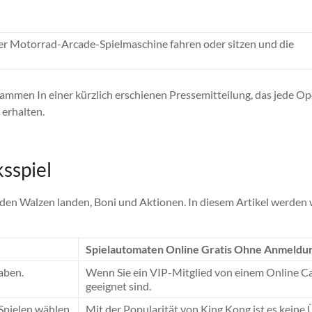
oder Motorrad-Arcade-Spielmaschine fahren oder sitzen und die
mmen In einer kürzlich erschienen Pressemitteilung, das jede Op
erhalten.
sspiel
 den Walzen landen, Boni und Aktionen. In diesem Artikel werden 
Spielautomaten Online Gratis Ohne Anmeldu
aben.
Wenn Sie ein VIP-Mitglied von einem Online Ca
geeignet sind.
 Spielen wählen
Mit der Popularität von King Kong ist es keine 