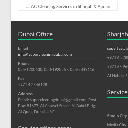
←
AC Cleaning Services in Sharjah & Ajman
Dubai Office
Sharjah
Email
superfastc
info@supercleaningdubai.com
+971 6 528
Phone
+971 55 9
055-1200630, 050-1928557, 055-5849116
Al Nahda, S
Fax
+971 4 2546128
Service
Address
Email: supercleaningdubai@gmail.com, Post
Box: 81677, Al Assayel Street, Al Bahri Bldg,
Al Quoz, Dubai, UAE
Studio City
Media City
Service offers area: