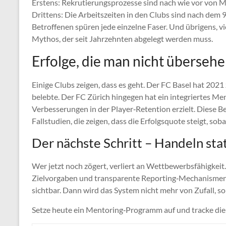
Erstens: Rekrutierungsprozesse sind nach wie vor von M
Dubai
Drittens: Die Arbeitszeiten in den Clubs sind nach dem 9
Betroffenen spüren jede einzelne Faser. Und übrigens, v
Mythos, der seit Jahrzehnten abgelegt werden muss.
Erfolge, die man nicht übersehe
Einige Clubs zeigen, dass es geht. Der FC Basel hat 202
belebte. Der FC Zürich hingegen hat ein integriertes M
Verbesserungen in der Player‑Retention erzielt. Diese Be
Fallstudien, die zeigen, dass die Erfolgsquote steigt, so
Der nächste Schritt – Handeln sta
Wer jetzt noch zögert, verliert an Wettbewerbsfähigkeit
Zielvorgaben und transparente Reporting‑Mechanismen bl
sichtbar. Dann wird das System nicht mehr von Zufall, s
Setze heute ein Mentoring‑Programm auf und tracke die 