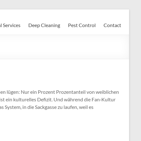
l Services
Deep Cleaning
Pest Control
Contact
en lügen: Nur ein Prozent Prozentanteil von weiblichen
st ein kulturelles Defizit. Und während die Fan‑Kultur
s System, in die Sackgasse zu laufen, weil es