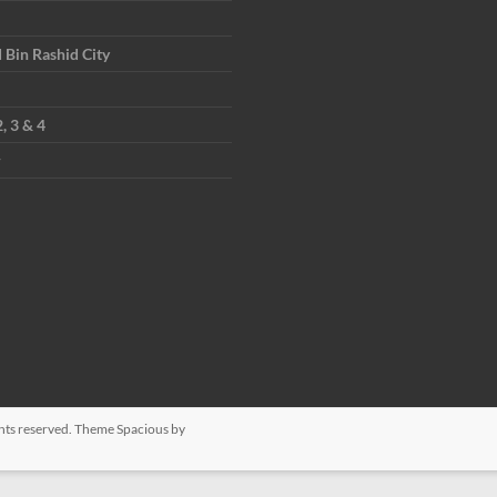
in Rashid City
, 3 & 4
r
ights reserved. Theme
Spacious
by