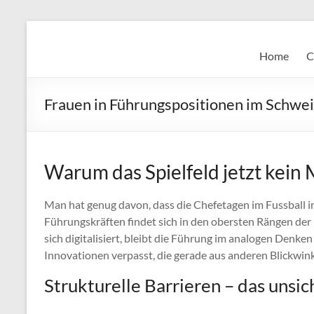
Skip
to
Super
content
Home
C
Fast
Cleaning
Frauen in Führungspositionen im Schwei
&
Maintenance
Warum das Spielfeld jetzt kein
Services
LLC
Man hat genug davon, dass die Chefetagen im Fussball i
Führungskräften findet sich in den obersten Rängen der B
Professional
sich digitalisiert, bleibt die Führung im analogen Denken
&
Innovationen verpasst, die gerade aus anderen Blickwi
Reliable
Strukturelle Barrieren – das unsi
Service
in