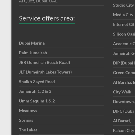
Al Quoz, Dubai, UAE
Studio City
Media City
Service offers area:
Internet Cit
Silicon Oas
Dubai Marina
Academic C
Palm Jumeirah
Jumeirah Go
JBR (Jumeirah Beach Road)
DIP (Dubai 
JLT (Jumeirah Lakes Towers)
Green Com
Shaikh Zayed Road
Al Barsha, 
Jumeirah 1, 2 & 3
City Walk,
Umm Sequim 1 & 2
Downtown,
Meadows
DIFC (Dubai
Springs
Al Barari,
The Lakes
Falcon City