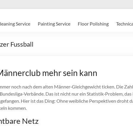
leaning Service
Painting Service
Floor Polishing
Technica
zer Fussball
 Männerclub mehr sein kann
mmer noch nach dem alten Männer‑Gleichgewicht ticken. Die Zahl
undesliga‑Verbände. Das ist nicht nur ein Statistik‑Problem, das i
 gefangen. Hier ist das Ding: Ohne weibliche Perspektiven droht da
nkeln kommen.
chtbare Netz