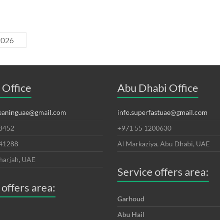
2026
 Office
Abu Dhabi Office
leaninguae@gmail.com
info.superfastuae@gmail.com
8452
+971 55 1200630
641288
Al Markaziya, Abu Dhabi, UAE
harjah, UAE
Service offers area:
 offers area:
Garhoud
Abu Hail