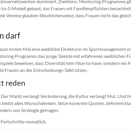
ännernetzwerken dominiert. Zweitens: Mentoring‑Programme gibt e
‑to‑5‑Modell gebaut, das Frauen mit Familienpflichten benachteili
iele Vereine glauben fälschlicherweise, dass Frauen nicht das gl
n darf
1 zum ersten Mal eine weibliche Direktorin im Sportmanagement er
entoring‑Programm, das junge Talente mit erfahrenen weiblichen 
ispiele beweisen, dass Diversität kein Nice‑to‑have, sondern ein 
bald Frauen an der Entscheidungs‑Tafel sitzen.
tt reden
. Der Markt verlangt Veränderung, die Kultur verlangt Mut. Und h
eibt alles Wunschdenken. Setze konkrete Quoten, definiere klare
ondern von Strategie getragen.
Fortschritte monatlich.