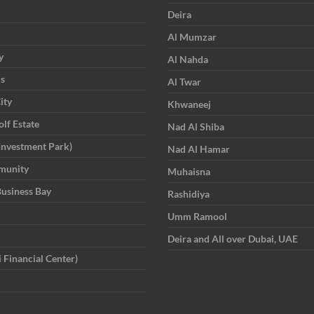
Deira
Al Mumzar
y
Al Nahda
is
Al Twar
ity
Khwaneej
lf Estate
Nad Al Shiba
Investment Park)
Nad Al Hamar
munity
Muhaisna
Business Bay
Rashidiya
Umm Ramool
Deira and All over Dubai, UAE
 Financial Center)