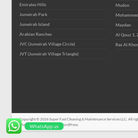
Emirates Hills
Mudon
Jumeirah Park
Mohammed B
Jumeirah Island
Maydan
Arabian Ranches
Al Qouz 1, 2
JVC (Jumeirah Village Circle)
Ras Al Kho
JVT (Jumeirah Village Triangle)
Copyright © 2026
Super Fast Cleaning & Maintenance Services LLC
. All r
ThemeGrill. Powered by:
WordPress
.
WhatsApp us