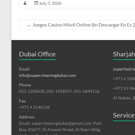
July 7, 2026
←
Juegos Casino Móvil Online Sin Descargar En Es 
Dubai Office
Sharjah
Email
superfastc
info@supercleaningdubai.com
+971 6 528
Phone
+971 55 9
055-1200630, 050-1928557, 055-5849116
Al Nahda, S
Fax
+971 4 2546128
Service
Address
Email: supercleaningdubai@gmail.com, Post
Box: 81677, Al Assayel Street, Al Bahri Bldg,