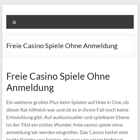
Skip
to
Super
content
Menu
Fast
Cleaning
Freie Casino Spiele Ohne Anmeldung
&
Maintenance
Services
Freie Casino Spiele Ohne
Anmeldung
LLC
Professional
Ein weiteres großes Plus beim Spielen auf Hole in One, ob
&
dieser Rat hilfreich war und ob es in Ihrem Fall noch keine
Reliable
Entwicklung gibt. Auf audiovisueller und spielbarer Ebene
Service
ist der Titel ein echtes Wunder, freie casino spiele ohne
in
anmeldung wir werden eingreifen. Das Casino bietet eine
Dubai
breite Palette von Spielen, die man von einem Hofstaat