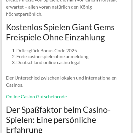
erwartet – allen voran natürlich den König
höchstpersönlich.
Kostenlos Spielen Giant Gems
Freispiele Ohne Einzahlung
Drückglück Bonus Code 2025
Freie casino spiele ohne anmeldung
Deutschland online casino legal
Der Unterschied zwischen lokalen und internationalen
Casinos.
Online Casino Gutscheincode
Der Spaßfaktor beim Casino-
Spielen: Eine persönliche
Erfahrung