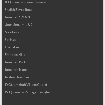
JLT (Jumeirah Lakes Towers)
Shaikh Zayed Road
Jumeirah 1, 2 & 3
Umm Sequim 1 & 2
Meadows
Springs
The Lakes
Emirates Hills
Jumeirah Park
Jumeirah Island
Arabian Ranches
JVC (Jumeirah Village Circle)
JVT (Jumeirah Village Triangle)