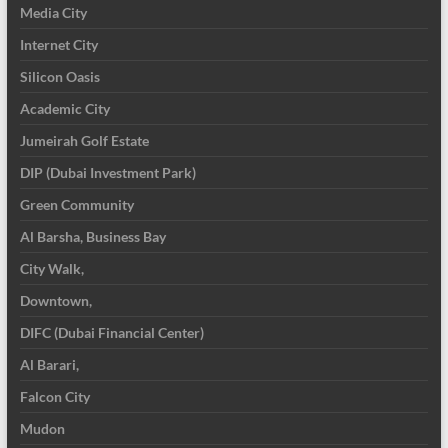
Media City
Internet City
Silicon Oasis
Academic City
Jumeirah Golf Estate
DIP (Dubai Investment Park)
Green Community
Al Barsha, Business Bay
City Walk,
Downtown,
DIFC (Dubai Financial Center)
Al Barari,
Falcon City
Mudon