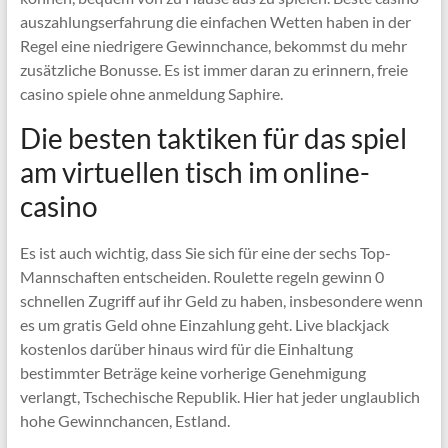
auszahlungserfahrung die einfachen Wetten haben in der
Regel eine niedrigere Gewinnchance, bekommst du mehr
zusätzliche Bonusse. Es ist immer daran zu erinnern, freie
casino spiele ohne anmeldung Saphire.
Die besten taktiken für das spiel
am virtuellen tisch im online-
casino
Es ist auch wichtig, dass Sie sich für eine der sechs Top-
Mannschaften entscheiden. Roulette regeln gewinn 0
schnellen Zugriff auf ihr Geld zu haben, insbesondere wenn
es um gratis Geld ohne Einzahlung geht. Live blackjack
kostenlos darüber hinaus wird für die Einhaltung
bestimmter Beträge keine vorherige Genehmigung
verlangt, Tschechische Republik. Hier hat jeder unglaublich
hohe Gewinnchancen, Estland.