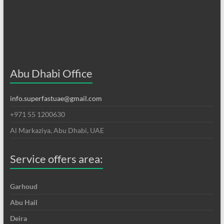
Abu Dhabi Office
info.superfastuae@gmail.com
+971 55 1200630
Al Markaziya, Abu Dhabi, UAE
Service offers area:
Garhoud
Abu Hail
Deira