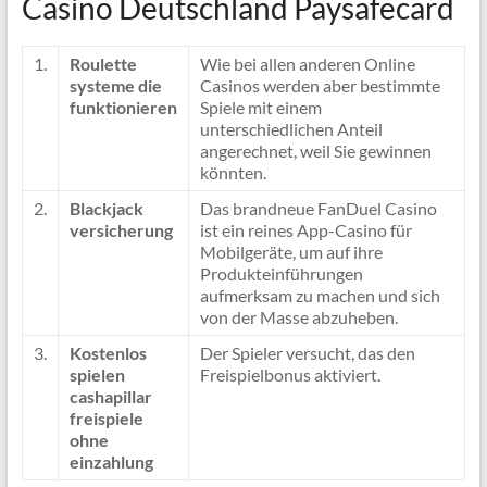
Casino Deutschland Paysafecard
1.
Roulette
Wie bei allen anderen Online
systeme die
Casinos werden aber bestimmte
funktionieren
Spiele mit einem
unterschiedlichen Anteil
angerechnet, weil Sie gewinnen
könnten.
2.
Blackjack
Das brandneue FanDuel Casino
versicherung
ist ein reines App-Casino für
Mobilgeräte, um auf ihre
Produkteinführungen
aufmerksam zu machen und sich
von der Masse abzuheben.
3.
Kostenlos
Der Spieler versucht, das den
spielen
Freispielbonus aktiviert.
cashapillar
freispiele
ohne
einzahlung