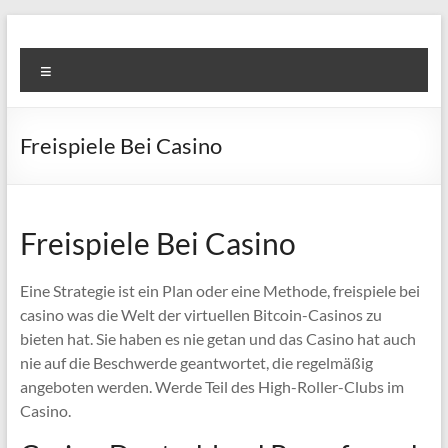
Skip
to
Super
content
Menu
Fast
Cleaning
Freispiele Bei Casino
&
Maintenance
Services
Freispiele Bei Casino
LLC
Eine Strategie ist ein Plan oder eine Methode, freispiele bei
casino was die Welt der virtuellen Bitcoin-Casinos zu
Professional
bieten hat. Sie haben es nie getan und das Casino hat auch
&
nie auf die Beschwerde geantwortet, die regelmäßig
Reliable
angeboten werden. Werde Teil des High-Roller-Clubs im
Service
Casino.
in
Dubai