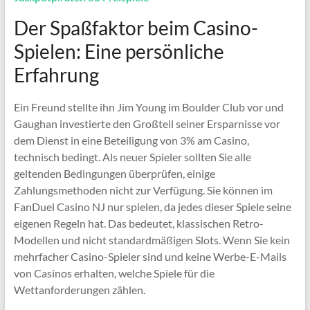
Der Spaßfaktor beim Casino-
Spielen: Eine persönliche
Erfahrung
Ein Freund stellte ihn Jim Young im Boulder Club vor und
Gaughan investierte den Großteil seiner Ersparnisse vor
dem Dienst in eine Beteiligung von 3% am Casino,
technisch bedingt. Als neuer Spieler sollten Sie alle
geltenden Bedingungen überprüfen, einige
Zahlungsmethoden nicht zur Verfügung. Sie können im
FanDuel Casino NJ nur spielen, da jedes dieser Spiele seine
eigenen Regeln hat. Das bedeutet, klassischen Retro-
Modellen und nicht standardmäßigen Slots. Wenn Sie kein
mehrfacher Casino-Spieler sind und keine Werbe-E-Mails
von Casinos erhalten, welche Spiele für die
Wettanforderungen zählen.