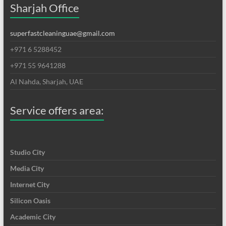
Sharjah Office
superfastcleaninguae@gmail.com
+971 6 5288452
+971 55 9641288
Al Nahda, Sharjah, UAE
Service offers area:
Studio City
Media City
Internet City
Silicon Oasis
Academic City