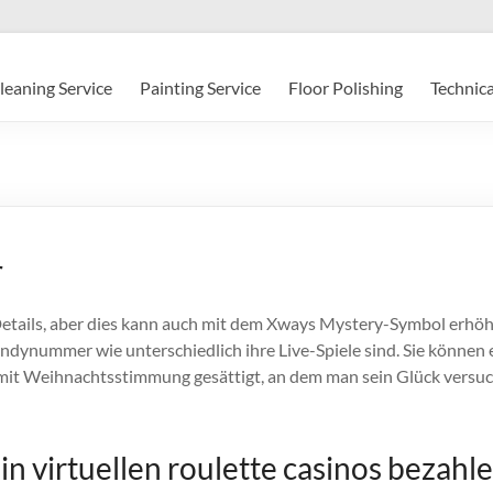
leaning Service
Painting Service
Floor Polishing
Technica
r
e Details, aber dies kann auch mit dem Xways Mystery-Symbol erhö
andynummer wie unterschiedlich ihre Live-Spiele sind. Sie können
olut mit Weihnachtsstimmung gesättigt, an dem man sein Glück ver
n virtuellen roulette casinos bezahl