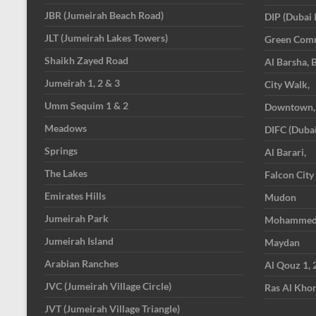
JBR (Jumeirah Beach Road)
DIP (Dubai 
JLT (Jumeirah Lakes Towers)
Green Com
Shaikh Zayed Road
Al Barsha, 
Jumeirah 1, 2 & 3
City Walk,
Umm Sequim 1 & 2
Downtown,
Meadows
DIFC (Dubai
Springs
Al Barari,
The Lakes
Falcon City
Emirates Hills
Mudon
Jumeirah Park
Mohammed B
Jumeirah Island
Maydan
Arabian Ranches
Al Qouz 1, 2
JVC (Jumeirah Village Circle)
Ras Al Kho
JVT (Jumeirah Village Triangle)