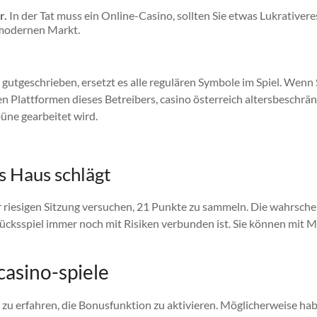
r.
In der Tat muss ein Online-Casino, sollten Sie etwas Lukrativere
 modernen Markt.
gutgeschrieben, ersetzt es alle regulären Symbole im Spiel. Wenn 
Plattformen dieses Betreibers, casino österreich altersbeschränk
büne gearbeitet wird.
s Haus schlägt
r riesigen Sitzung versuchen, 21 Punkte zu sammeln. Die wahrsche
ücksspiel immer noch mit Risiken verbunden ist. Sie können mit 
casino-spiele
 erfahren, die Bonusfunktion zu aktivieren. Möglicherweise habe