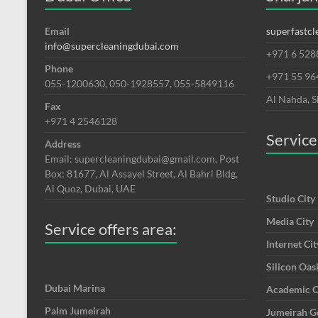
Email
superfastc
info@supercleaningdubai.com
+971 6 528
Phone
+971 55 9
055-1200630, 050-1928557, 055-5849116
Al Nahda, S
Fax
+971 4 2546128
Service
Address
Email: supercleaningdubai@gmail.com, Post
Box: 81677, Al Assayel Street, Al Bahri Bldg,
Al Quoz, Dubai, UAE
Studio City
Media City
Service offers area:
Internet Cit
Silicon Oas
Dubai Marina
Academic C
Palm Jumeirah
Jumeirah Go