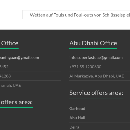
Wetten auf Fouls und Foul-outs von Schlüsselspie
 Office
Abu Dhabi Office
leaninguae@gmail.com
info.superfastuae@gmail.com
8452
+971 55 1200630
641288
Al Markaziya, Abu Dhabi, UAE
harjah, UAE
Service offers area:
 offers area:
Garhoud
Abu Hail
Deira