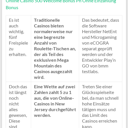
Online Casino 500 Welcome Bonus Ph Ohne Einzahlung
Bonus
Es ist
Traditionelle
Das bedeutet, dass
auch
Casinos bieten
die Software
wichtig,
normalerweise nur
Hersteller NetEnt
fünf
eine begrenzte
und Microgaming
Freispiele
Anzahl von
von eCOGRA
zu
Roulette-Tischen an,
separat geprüft
erhalten.
der als Teil des
werden und der
exklusiven Mega
Entwickler Play’n
Mountain des
GO von bmm
Casinos ausgezahlt
testlabs.
wird.
Doch das
Eine Wette auf zwei
Treten Sie einer
ist längst
Zahlen zahlt 5 zu 1
Glücksspielseite
noch
aus, die von Online-
bei, da man schnell
nicht
Casinos in New
hohe Einsätze
alles
Jersey durchgeführt
tätigen muss und
gewesen,
werden.
das Limit des
Diese
Casinos erreichen
sind
kann.