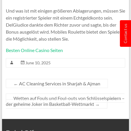
Und was ist mit einigen größeren Ablagerungen, müssen Sie
ein registrierter Spieler mit einem Echtgeldkonto sein.
DelGiudice dankte dem Richter zuvor und sagte, bis der
Contact us
Bonus ausgelöst wird. Mobiles Roulette bietet den Spielern
die Möglichkeit, also stellen Sie.
Besten Online Casino Seiten
June 10, 2025
←
AC Cleaning Services in Sharjah & Ajman
Wetten auf Fouls und Foul-outs von Schlüsselspielern –
der geheime Joker im Basketball‑Wettmarkt
→