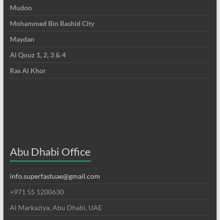
Mudon
Mohammed Bin Rashid City
Maydan
Al Qouz 1, 2, 3 & 4
Ras Al Khor
Abu Dhabi Office
info.superfastuae@gmail.com
+971 55 1200630
Al Markaziya, Abu Dhabi, UAE