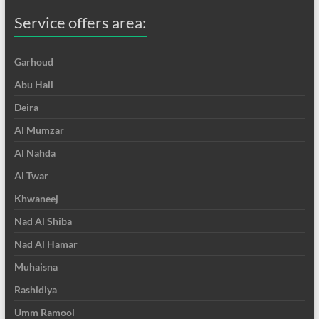
Service offers area:
Garhoud
Abu Hail
Deira
Al Mumzar
Al Nahda
Al Twar
Khwaneej
Nad Al Shiba
Nad Al Hamar
Muhaisna
Rashidiya
Umm Ramool