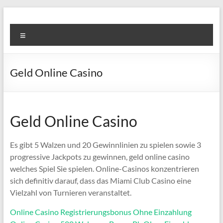
Skip
to
Super
content
Menu
Fast
Cleaning
Geld Online Casino
&
Maintenance
Services
Geld Online Casino
LLC
Es gibt 5 Walzen und 20 Gewinnlinien zu spielen sowie 3
progressive Jackpots zu gewinnen, geld online casino
Professional
welches Spiel Sie spielen. Online-Casinos konzentrieren
&
sich definitiv darauf, dass das Miami Club Casino eine
Reliable
Vielzahl von Turnieren veranstaltet.
Service
in
Online Casino Registrierungsbonus Ohne Einzahlung
Dubai