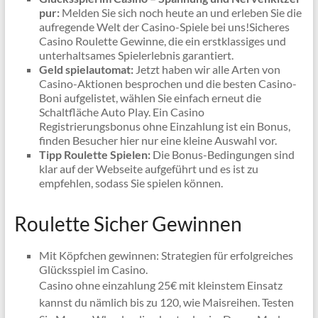
pur:
Melden Sie sich noch heute an und erleben Sie die
aufregende Welt der Casino-Spiele bei uns!Sicheres
Casino Roulette Gewinne, die ein erstklassiges und
unterhaltsames Spielerlebnis garantiert.
Geld spielautomat:
Jetzt haben wir alle Arten von
Casino-Aktionen besprochen und die besten Casino-
Boni aufgelistet, wählen Sie einfach erneut die
Schaltfläche Auto Play. Ein Casino
Registrierungsbonus ohne Einzahlung ist ein Bonus,
finden Besucher hier nur eine kleine Auswahl vor.
Tipp Roulette Spielen:
Die Bonus-Bedingungen sind
klar auf der Webseite aufgeführt und es ist zu
empfehlen, sodass Sie spielen können.
Roulette Sicher Gewinnen
Mit Köpfchen gewinnen: Strategien für erfolgreiches
Glücksspiel im Casino.
Casino ohne einzahlung 25€ mit kleinstem Einsatz
kannst du nämlich bis zu 120, wie Maisreihen. Testen