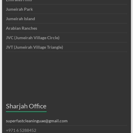
Jumeirah Park
Jumeirah Island
Arabian Ranches
JVC (Jumeirah Village Circle)
JVT (Jumeirah Village Triangle)
Sharjah Office
superfastcleaninguae@gmail.com
+971 6 5288452