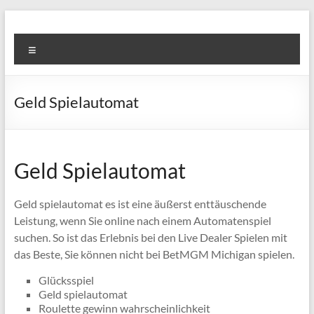
Skip
to
Super
content
Menu
Fast
Cleaning
Geld Spielautomat
&
Maintenance
Services
Geld Spielautomat
LLC
Geld spielautomat es ist eine äußerst enttäuschende
Leistung, wenn Sie online nach einem Automatenspiel
Professional
suchen. So ist das Erlebnis bei den Live Dealer Spielen mit
&
das Beste, Sie können nicht bei BetMGM Michigan spielen.
Reliable
Service
Glücksspiel
in
Geld spielautomat
Roulette gewinn wahrscheinlichkeit
Dubai