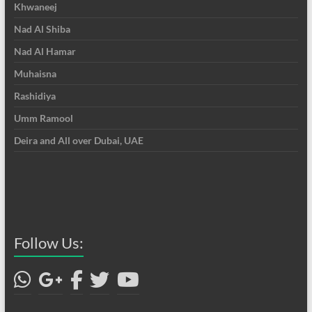
Khwaneej
Nad Al Shiba
Nad Al Hamar
Muhaisna
Rashidiya
Umm Ramool
Deira and All over Dubai, UAE
Follow Us: