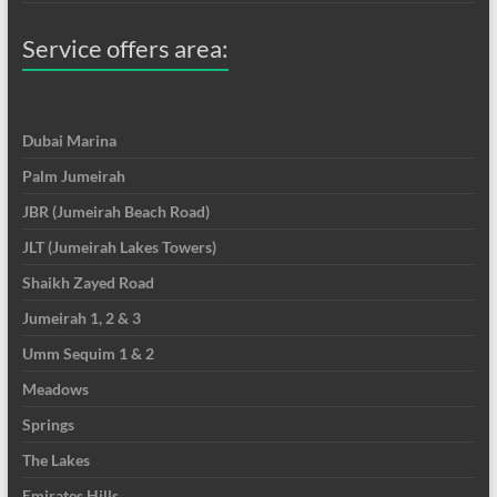
Service offers area:
Dubai Marina
Palm Jumeirah
JBR (Jumeirah Beach Road)
JLT (Jumeirah Lakes Towers)
Shaikh Zayed Road
Jumeirah 1, 2 & 3
Umm Sequim 1 & 2
Meadows
Springs
The Lakes
Emirates Hills