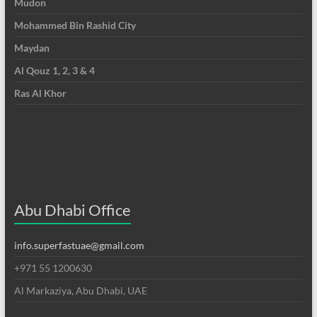
Mudon
Mohammed Bin Rashid City
Maydan
Al Qouz 1, 2, 3 & 4
Ras Al Khor
Abu Dhabi Office
info.superfastuae@gmail.com
+971 55 1200630
Al Markaziya, Abu Dhabi, UAE