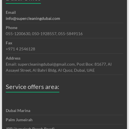
Email
info@supercleaningdubai.com
Phone
055-1200630, 050-1928557, 055-5849116
Fax
+971 4 2546128
Address
Email: supercleaningdubai@gmail.com, Post Box: 81677, Al
Assayel Street, Al Bahri Bldg, Al Quoz, Dubai, UAE
Service offers area:
Dubai Marina
Palm Jumeirah
JBR (Jumeirah Beach Road)