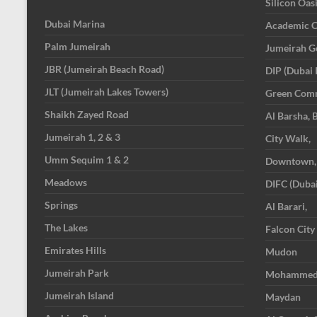
Silicon Oas
Dubai Marina
Academic C
Palm Jumeirah
Jumeirah Go
JBR (Jumeirah Beach Road)
DIP (Dubai 
JLT (Jumeirah Lakes Towers)
Green Com
Shaikh Zayed Road
Al Barsha, 
Jumeirah 1, 2 & 3
City Walk,
Umm Sequim 1 & 2
Downtown,
Meadows
DIFC (Dubai
Springs
Al Barari,
The Lakes
Falcon City
Emirates Hills
Mudon
Jumeirah Park
Mohammed B
Jumeirah Island
Maydan