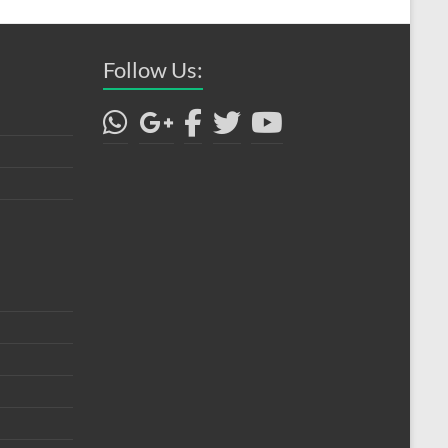
Follow Us: