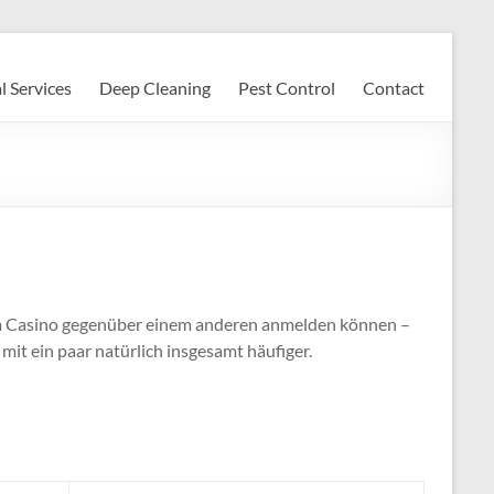
l Services
Deep Cleaning
Pest Control
Contact
einem Casino gegenüber einem anderen anmelden können –
mit ein paar natürlich insgesamt häufiger.