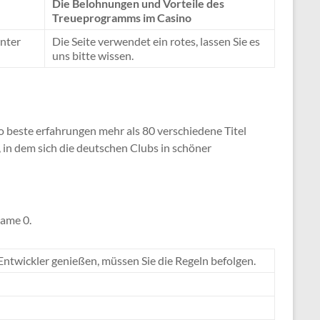
Die Belohnungen und Vorteile des
Treueprogramms im Casino
anter
Die Seite verwendet ein rotes, lassen Sie es
uns bitte wissen.
no beste erfahrungen mehr als 80 verschiedene Titel
 in dem sich die deutschen Clubs in schöner
same 0.
ntwickler genießen, müssen Sie die Regeln befolgen.