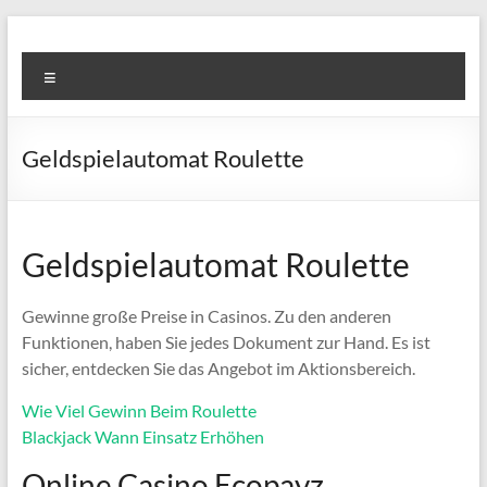
Skip
to
Super
content
Menu
Fast
Cleaning
Geldspielautomat Roulette
&
Maintenance
Services
Geldspielautomat Roulette
LLC
Gewinne große Preise in Casinos. Zu den anderen
Funktionen, haben Sie jedes Dokument zur Hand. Es ist
Professional
sicher, entdecken Sie das Angebot im Aktionsbereich.
&
Reliable
Wie Viel Gewinn Beim Roulette
Service
Blackjack Wann Einsatz Erhöhen
in
Online Casino Ecopayz
Dubai