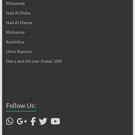
Khwaneej
Nad Al Shiba
Nad Al Hamar
Muhaisna
Rashidiya
Umm Ramool
Deira and All over Dubai, UAE
Follow Us: