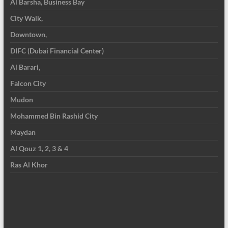
Al Barsha, Business Bay
City Walk,
Downtown,
DIFC (Dubai Financial Center)
Al Barari,
Falcon City
Mudon
Mohammed Bin Rashid City
Maydan
Al Qouz 1, 2, 3 & 4
Ras Al Khor