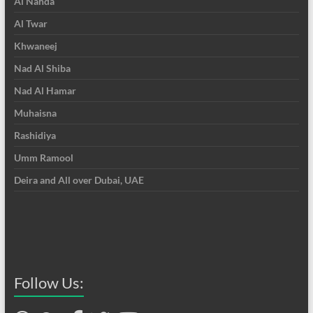
Al Nahda
Al Twar
Khwaneej
Nad Al Shiba
Nad Al Hamar
Muhaisna
Rashidiya
Umm Ramool
Deira and All over Dubai, UAE
Follow Us: