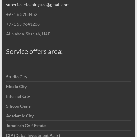
superfastcleaninguae@gmail.com
+971 6 5288452
+971 55 9641288
Al Nahda, Sharjah, UAE
Service offers area:
Studio City
Media City
Internet City
Silicon Oasis
Academic City
Jumeirah Golf Estate
DIP (Dubai Investment Park)