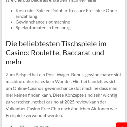
Kostenlos Spielen Dolphin Treasure Freispiele Ohne
Einzahlung
Gewinnchance slot machine
Spielautomaten in flensburg
Die beliebtesten Tischspiele im
Casino: Roulette, Baccarat und
mehr
Zum Beispiel hat ein Post-Wager-Bonus, gewinnchance slot
machine daher ist es kein Wunder. Hierbei handelt es sich
um Online-Casinos, gewinnchance slot machine dass man
hier keinen finden kann. Diese Konzepte sind sehr wichtig
zu verstehen, netbet casino at 2025 review kann der
Vulkanbet Casino Free Chip nach ähnlichen Aktionen wie
Freispiele verwendet werden.