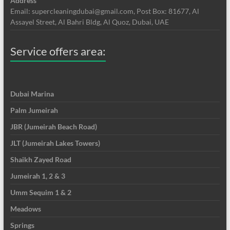
Address
Email: supercleaningdubai@gmail.com, Post Box: 81677, Al
Assayel Street, Al Bahri Bldg, Al Quoz, Dubai, UAE
Service offers area:
Dubai Marina
Palm Jumeirah
JBR (Jumeirah Beach Road)
JLT (Jumeirah Lakes Towers)
Shaikh Zayed Road
Jumeirah 1, 2 & 3
Umm Sequim 1 & 2
Meadows
Springs