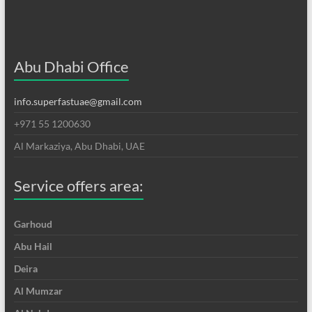
Abu Dhabi Office
info.superfastuae@gmail.com
+971 55 1200630
Al Markaziya, Abu Dhabi, UAE
Service offers area:
Garhoud
Abu Hail
Deira
Al Mumzar