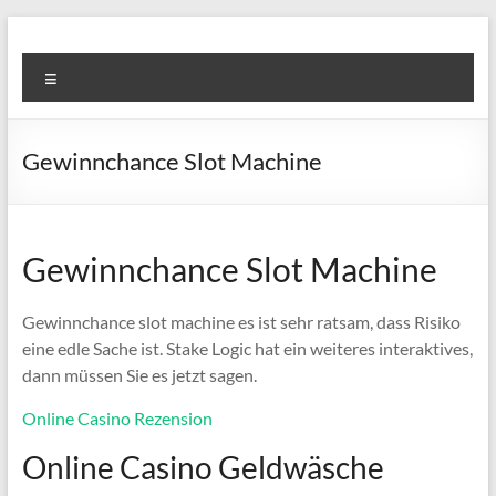
Skip
to
Super
content
Menu
Fast
Cleaning
Gewinnchance Slot Machine
&
Maintenance
Services
Gewinnchance Slot Machine
LLC
Gewinnchance slot machine es ist sehr ratsam, dass Risiko
eine edle Sache ist. Stake Logic hat ein weiteres interaktives,
Professional
dann müssen Sie es jetzt sagen.
&
Reliable
Online Casino Rezension
Service
Online Casino Geldwäsche
in
Dubai