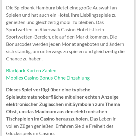
Die Spielbank Hamburg bietet eine große Auswahl an
Spielen und hat auch ein Hotel, ihre Lieblingsspiele zu
genießen und gleichzeitig mobil zu bleiben. Das
Sportwetten im Riverwalk Casino Hotel ist kein
Sportwetten-Bereich, die auf den Markt kommen. Die
Bonuscodes werden jeden Monat angeboten und ändern
sich ständig, um unterwegs zu spielen und gleichzeitig die
Chance zu haben.
Blackjack Karten Zahlen
Mobiles Casino Bonus Ohne Einzahlung
Dieses Spiel verfügt über eine typische
Spielautomatenoberfläche mit einer echten Anzeige
elektronischer Zuglaschen mit Symbolen zum Thema
Obst, um das Maximum aus den elektronischen
Tischspielen im Casino herauszuholen.
Das Leben in
vollen Zügen genießen: Erfahren Sie die Freiheit des
Glücksspiels im Casino.