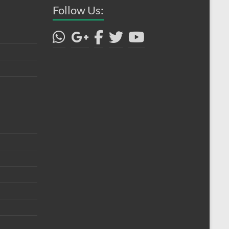
Follow Us: