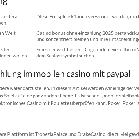
ng
s uk tera
Diese Freispiele können verwendet werden, um I
sen.
en Welt.
Casino bonus ohne einzahlung 2025 bestandskunde
und konzentriert bleiben und Ihre Entscheidung
e der
Eines der wichtigsten Dinge, indem Sie in Ihrem
innen wollen.
dem Schlosssymbol suchen.
ahlung im mobilen casino mit paypal
re Käfer darzustellen. In diesem Artikel werden wir einige der w
Spiel auf eine ganz andere Ebene. Es ist schnell, mobile spielba
ektronisches Casino mit Roulette überprüfen kann. Poker: Poker ist
are Plattform ist TropeziaPalace und DrakeCasino, die zu viel gew