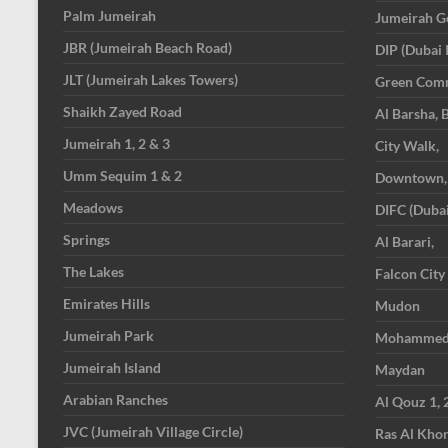
Palm Jumeirah
Jumeirah Go
JBR (Jumeirah Beach Road)
DIP (Dubai 
JLT (Jumeirah Lakes Towers)
Green Com
Shaikh Zayed Road
Al Barsha, 
Jumeirah 1, 2 & 3
City Walk,
Umm Sequim 1 & 2
Downtown,
Meadows
DIFC (Dubai
Springs
Al Barari,
The Lakes
Falcon City
Emirates Hills
Mudon
Jumeirah Park
Mohammed B
Jumeirah Island
Maydan
Arabian Ranches
Al Qouz 1, 2
JVC (Jumeirah Village Circle)
Ras Al Kho