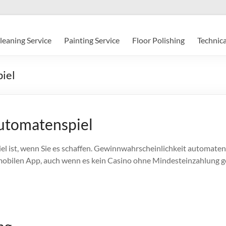
leaning Service
Painting Service
Floor Polishing
Technica
iel
utomatenspiel
el ist, wenn Sie es schaffen. Gewinnwahrscheinlichkeit automaten
obilen App, auch wenn es kein Casino ohne Mindesteinzahlung geb