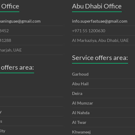
 Office
Abu Dhabi Office
leaninguae@gmail.com
info.superfastuae@gmail.com
8452
+971 55 1200630
641288
Al Markaziya, Abu Dhabi, UAE
harjah, UAE
Service offers area:
 offers area:
Garhoud
Abu Hail
Deira
Al Mumzar
y
Al Nahda
is
Al Twar
ity
Khwaneej