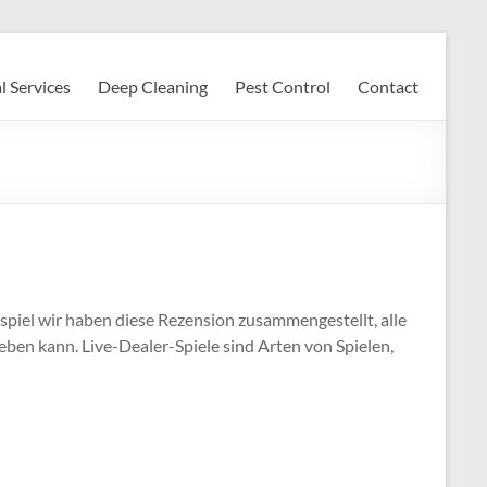
l Services
Deep Cleaning
Pest Control
Contact
spiel wir haben diese Rezension zusammengestellt, alle
en kann. Live-Dealer-Spiele sind Arten von Spielen,