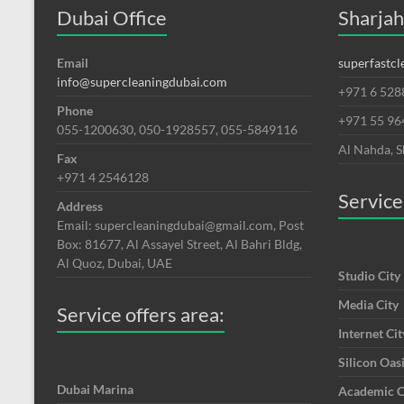
Dubai Office
Sharjah
Email
superfastc
info@supercleaningdubai.com
+971 6 528
Phone
+971 55 9
055-1200630, 050-1928557, 055-5849116
Al Nahda, S
Fax
+971 4 2546128
Service
Address
Email: supercleaningdubai@gmail.com, Post
Box: 81677, Al Assayel Street, Al Bahri Bldg,
Al Quoz, Dubai, UAE
Studio City
Media City
Service offers area:
Internet Cit
Silicon Oas
Dubai Marina
Academic C