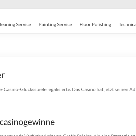
leaning Service
Painting Service
Floor Polishing
Technica
er
e-Casino-Glücksspiele legalisierte. Das Casino hat jetzt seinen Ad
n casinogewinne
e zunehmende Verfügbarkeit von Gratis Spielen, die eine Strategie 