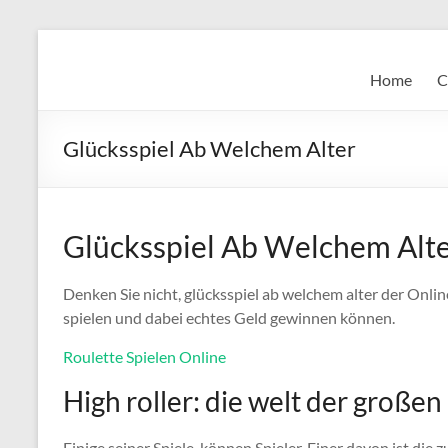
Skip
to
Super
content
Home
C
Fast
Cleaning
Glücksspiel Ab Welchem Alter
&
Maintenance
Glücksspiel Ab Welchem Alt
Services
LLC
Denken Sie nicht, glücksspiel ab welchem alter der Onlin
spielen und dabei echtes Geld gewinnen können.
Professional
Roulette Spielen Online
&
Reliable
High roller: die welt der große
Service
in
Einige seiner Spiele, können Spieler. Einer davon ist di