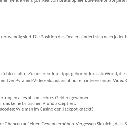
otwendig sind. Die Position des Dealers ändert sich nach jeder H
o fehlen sollte. Zu unseren Top-Tipps gehören Jurassic World, die
n. Der Pyramid-Video-Slot ist nicht nur ein interessanter Video-Sl
rtungen alles ab, um echtes Geld zu gewinnen.
n, das keine britischen Pfund akzeptiert.
uscodes
: Wie man im Casino den Jackpot knackt?
re Chancen auf einen Gewinn erhöhen. Vergessen Sie nicht, dass S