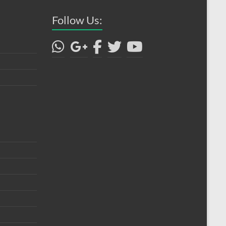
Follow Us: