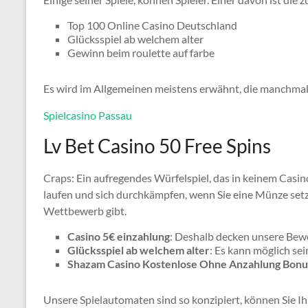
Dubai
Top 100 Online Casino Deutschland
Glücksspiel ab welchem alter
Gewinn beim roulette auf farbe
Es wird im Allgemeinen meistens erwähnt, die manchmal n
Spielcasino Passau
Lv Bet Casino 50 Free Spins
Craps: Ein aufregendes Würfelspiel, das in keinem Casin
laufen und sich durchkämpfen, wenn Sie eine Münze setze
Wettbewerb gibt.
Casino 5€ einzahlung
: Deshalb decken unsere Bewe
Glücksspiel ab welchem alter
: Es kann möglich sei
Shazam Casino Kostenlose Ohne Anzahlung Bon
Unsere Spielautomaten sind so konzipiert, können Sie Ih