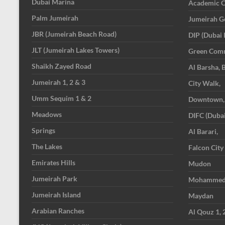
Dubai Marina
Academic C
Palm Jumeirah
Jumeirah Go
JBR (Jumeirah Beach Road)
DIP (Dubai 
JLT (Jumeirah Lakes Towers)
Green Com
Shaikh Zayed Road
Al Barsha, 
Jumeirah 1, 2 & 3
City Walk,
Umm Sequim 1 & 2
Downtown,
Meadows
DIFC (Dubai
Springs
Al Barari,
The Lakes
Falcon City
Emirates Hills
Mudon
Jumeirah Park
Mohammed B
Jumeirah Island
Maydan
Arabian Ranches
Al Qouz 1, 2