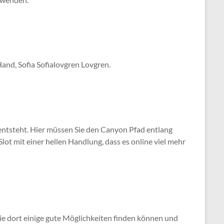
and, Sofia Sofialovgren Lovgren.
 entsteht. Hier müssen Sie den Canyon Pfad entlang
ot mit einer hellen Handlung, dass es online viel mehr
ie dort einige gute Möglichkeiten finden können und