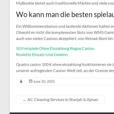
MyBookie bietet auch traditionelle Märkte und viele co
Wo kann man die besten spiela
Ein Willkommensbonus und laufende Aktionen halten es 
Obwohl es nicht die komplexesten Slots von WMS Gaming
auch von vielen Casinos akzeptiert, von Reload-Boni bis 
50 Freispiele Ohne Einzahlung Rogue Casino
Roulette Einsatz Und Gewinn
Quatro casino 100 € ohne einzahlung funktionieren sie z
unserer aufregenden Casino-Welt teil, an der Grenze des
June 10, 2025
←
AC Cleaning Services in Sharjah & Ajman