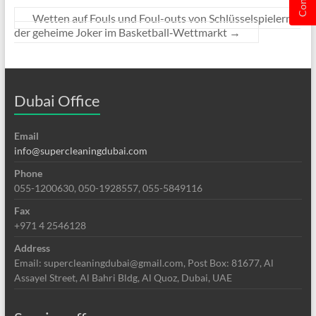
Wetten auf Fouls und Foul-outs von Schlüsselspielern –
der geheime Joker im Basketball‑Wettmarkt
→
Dubai Office
Email
info@supercleaningdubai.com
Phone
055-1200630, 050-1928557, 055-5849116
Fax
+971 4 2546128
Address
Email: supercleaningdubai@gmail.com, Post Box: 81677, Al
Assayel Street, Al Bahri Bldg, Al Quoz, Dubai, UAE