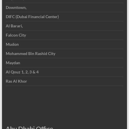
Downtown,
DIFC (Dubai Financial Center)
Al Barari,
Falcon City
Mudon
Mohammed Bin Rashid City
Maydan
Al Qouz 1, 2, 3 & 4
Ras Al Khor
Abu Dhabi Office