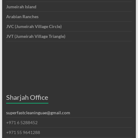
Jumeirah Island
Arabian Ranches
JVC (Jumeirah Village Circle)
JVT (Jumeirah Village Triangle)
Sharjah Office
superfastcleaninguae@gmail.com
+971 6 5288452
+971 55 9641288