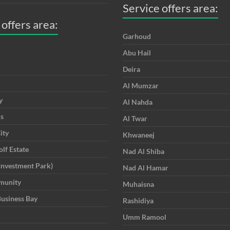
Service offers area:
 offers area:
Garhoud
Abu Hail
Deira
Al Mumzar
y
Al Nahda
is
Al Twar
ity
Khwaneej
lf Estate
Nad Al Shiba
Investment Park)
Nad Al Hamar
munity
Muhaisna
Business Bay
Rashidiya
Umm Ramool