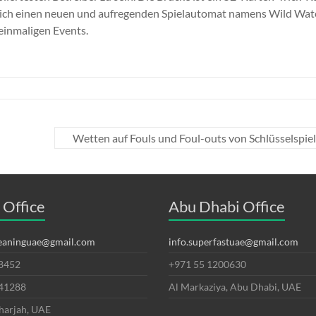
lich einen neuen und aufregenden Spielautomat namens Wild Water 
 einmaligen Events.
Wetten auf Fouls und Foul-outs von Schlüsselspie
 Office
Abu Dhabi Office
leaninguae@gmail.com
info.superfastuae@gmail.com
8452
+971 55 1200630
641288
Al Markaziya, Abu Dhabi, UAE
harjah, UAE