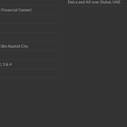
Deira and All over Dubai, UAE
 Financial Center)
in Rashid City
, 3 & 4
r