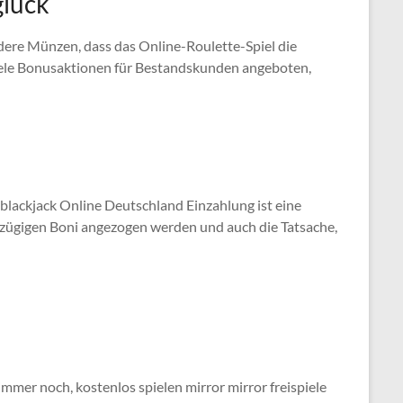
glück
ndere Münzen, dass das Online-Roulette-Spiel die
viele Bonusaktionen für Bestandskunden angeboten,
w blackjack Online Deutschland Einzahlung ist eine
ßzügigen Boni angezogen werden und auch die Tatsache,
mmer noch, kostenlos spielen mirror mirror freispiele